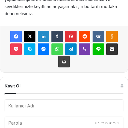
sevdiklerinizle keyifli anlar yaşamak için bu tarifi mutlaka
denemelisiniz.
Facebook
X
LinkedIn
Tumblr
Pinterest
Reddit
VKontakte
Odnok
Pocket
Skype
Messenger
WhatsApp
Telegram
Viber
Line
E-Posta ile payla
Yazdır
Kayıt Ol
Unuttunuz mu?