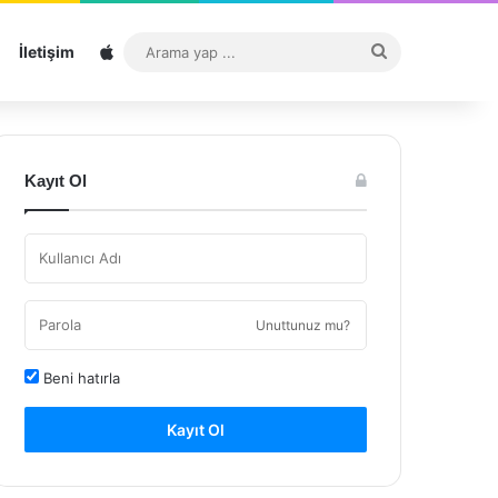
Sitemap
Arama
İletişim
yap
...
Kayıt Ol
Unuttunuz mu?
Beni hatırla
Kayıt Ol