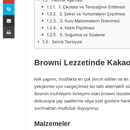
Skype
1. Çikolata ve Tereyağının Eritilmesi
2. Şeker ve Yumurtaların Çırpılması
E-Posta ile paylaş
3. Kuru Malzemelerin Eklenmesi
Yazdır
4. Kekin Pişirilmesi
5. Soğutma ve Süsleme
Servis Tavsiyesi
Browni Lezzetinde Kakaol
Kek yapımı, mutfakta en çok tercih edilen ve en 
yetişkinler için vazgeçilmez bir tatlı alternatifi ol
İkisinin muhteşem birleşimi olan browni lezzet
dokusuyla çay saatlerine veya özel günlere harika b
sunmaktan mutluluk duyuyoruz.
Malzemeler