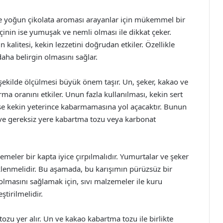
e yoğun çikolata aroması arayanlar için mükemmel bir
r, içinin ise yumuşak ve nemli olması ile dikkat çeker.
kalitesi, kekin lezzetini doğrudan etkiler. Özellikle
daha belirgin olmasını sağlar.
ekilde ölçülmesi büyük önem taşır. Un, şeker, kakao ve
a oranını etkiler. Unun fazla kullanılması, kekin sert
ise kekin yeterince kabarmamasına yol açacaktır. Bunun
ve gereksiz yere kabartma tozu veya karbonat
meler bir kapta iyice çırpılmalıdır. Yumurtalar ve şeker
 eklenmelidir. Bu aşamada, bu karışımın pürüzsüz bir
olmasını sağlamak için, sıvı malzemeler ile kuru
ştirilmelidir.
zu yer alır. Un ve kakao kabartma tozu ile birlikte