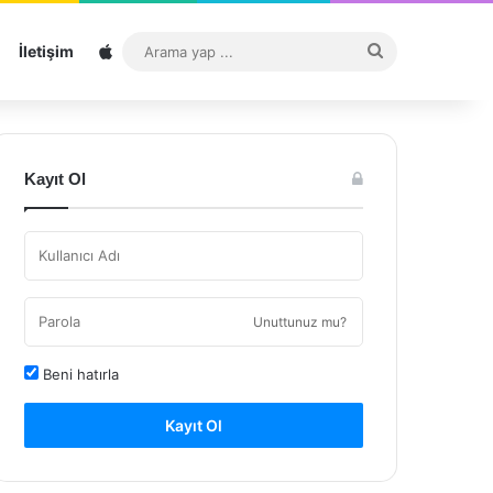
Sitemap
Arama
İletişim
yap
...
Kayıt Ol
Unuttunuz mu?
Beni hatırla
Kayıt Ol