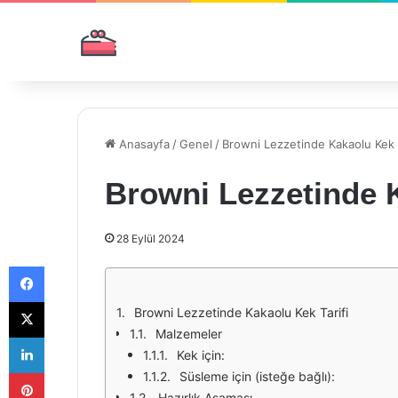
Anasayfa
/
Genel
/
Browni Lezzetinde Kakaolu Kek T
Browni Lezzetinde K
28 Eylül 2024
Facebook
X
Browni Lezzetinde Kakaolu Kek Tarifi
Malzemeler
LinkedIn
Kek için:
Pinterest
Süsleme için (isteğe bağlı):
Hazırlık Aşaması