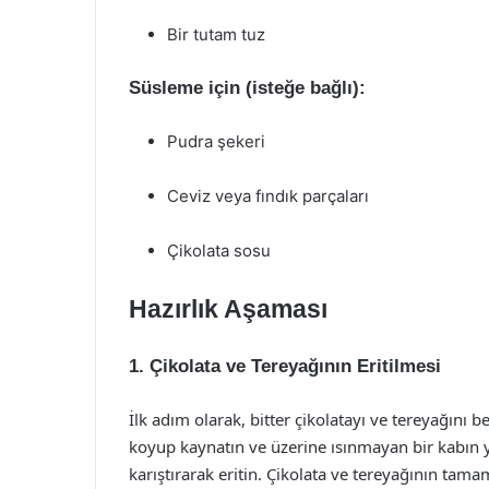
Bir tutam tuz
Süsleme için (isteğe bağlı):
Pudra şekeri
Ceviz veya fındık parçaları
Çikolata sosu
Hazırlık Aşaması
1. Çikolata ve Tereyağının Eritilmesi
İlk adım olarak, bitter çikolatayı ve tereyağını b
koyup kaynatın ve üzerine ısınmayan bir kabın y
karıştırarak eritin. Çikolata ve tereyağının tam