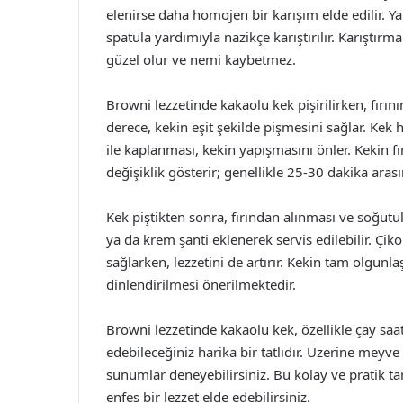
elenirse daha homojen bir karışım elde edilir. Y
spatula yardımıyla nazikçe karıştırılır. Karıştırm
güzel olur ve nemi kaybetmez.
Browni lezzetinde kakaolu kek pişirilirken, fırın
derece, kekin eşit şekilde pişmesini sağlar. K
ile kaplanması, kekin yapışmasını önler. Kekin fı
değişiklik gösterir; genellikle 25-30 dakika arasın
Kek piştikten sonra, fırından alınması ve soğutu
ya da krem şanti eklenerek servis edilebilir. Çi
sağlarken, lezzetini de artırır. Kekin tam olgunla
dinlendirilmesi önerilmektedir.
Browni lezzetinde kakaolu kek, özellikle çay saa
edebileceğiniz harika bir tatlıdır. Üzerine meyve d
sunumlar deneyebilirsiniz. Bu kolay ve pratik ta
enfes bir lezzet elde edebilirsiniz.