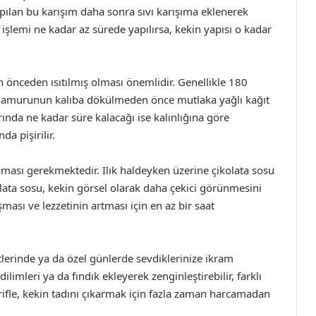
apılan bu karışım daha sonra sıvı karışıma eklenerek
a işlemi ne kadar az sürede yapılırsa, kekin yapısı o kadar
ın önceden ısıtılmış olması önemlidir. Genellikle 180
ek hamurunun kalıba dökülmeden önce mutlaka yağlı kağıt
rında ne kadar süre kalacağı ise kalınlığına göre
da pişirilir.
lması gerekmektedir. Ilık haldeyken üzerine çikolata sosu
kolata sosu, kekin görsel olarak daha çekici görünmesini
şması ve lezzetinin artması için en az bir saat
tlerinde ya da özel günlerde sevdiklerinize ikram
ilimleri ya da fındık ekleyerek zenginleştirebilir, farklı
rifle, kekin tadını çıkarmak için fazla zaman harcamadan