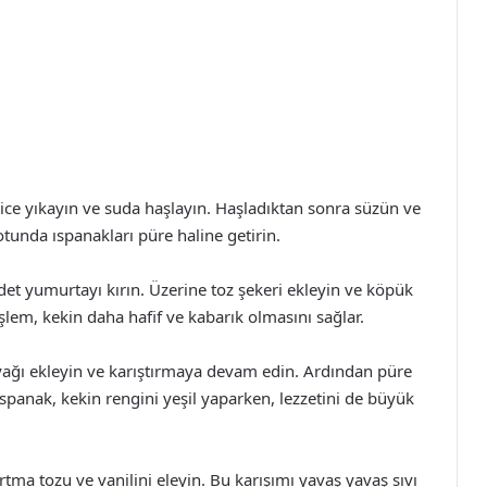
yice yıkayın ve suda haşlayın. Haşladıktan sonra süzün ve
tunda ıspanakları püre haline getirin.
det yumurtayı kırın. Üzerine toz şekeri ekleyin ve köpük
lem, kekin daha hafif ve kabarık olmasını sağlar.
yağı ekleyin ve karıştırmaya devam edin. Ardından püre
 Ispanak, kekin rengini yeşil yaparken, lezzetini de büyük
rtma tozu ve vanilini eleyin. Bu karışımı yavaş yavaş sıvı