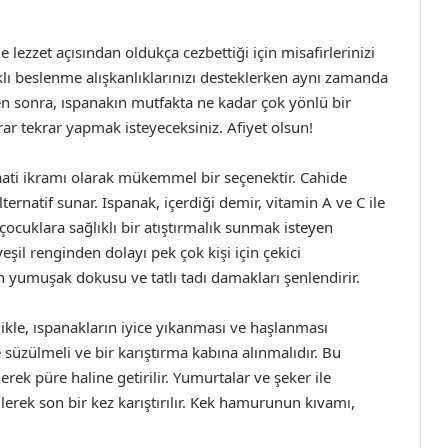
 lezzet açısından oldukça cezbettiği için misafirlerinizi
lıklı beslenme alışkanlıklarınızı desteklerken aynı zamanda
en sonra, ıspanakın mutfakta ne kadar çok yönlü bir
r tekrar yapmak isteyeceksiniz. Afiyet olsun!
 saati ikramı olarak mükemmel bir seçenektir. Cahide
alternatif sunar. Ispanak, içerdiği demir, vitamin A ve C ile
çocuklara sağlıklı bir atıştırmalık sunmak isteyen
eşil renginden dolayı pek çok kişi için çekici
in yumuşak dokusu ve tatlı tadı damakları şenlendirir.
elikle, ıspanakların iyice yıkanması ve haşlanması
süzülmeli ve bir karıştırma kabına alınmalıdır. Bu
ek püre haline getirilir. Yumurtalar ve şeker ile
lerek son bir kez karıştırılır. Kek hamurunun kıvamı,