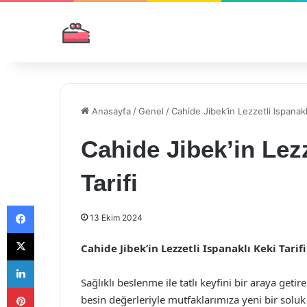
Anasayfa
/
Genel
/
Cahide Jibek’in Lezzetli Ispanaklı
Cahide Jibek’in Lezz
Tarifi
Facebook
13 Ekim 2024
X
Cahide Jibek’in Lezzetli Ispanaklı Keki Tarifi
LinkedIn
Sağlıklı beslenme ile tatlı keyfini bir araya geti
Pinterest
besin değerleriyle mutfaklarımıza yeni bir soluk 