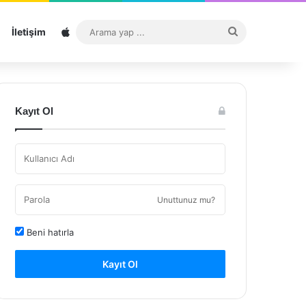
Sitemap
Arama
İletişim
yap
...
Kayıt Ol
Unuttunuz mu?
Beni hatırla
Kayıt Ol