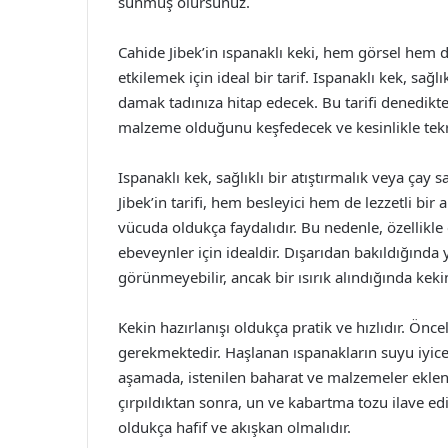
sunmuş olursunuz.
Cahide Jibek’in ıspanaklı keki, hem görsel hem de
etkilemek için ideal bir tarif. Ispanaklı kek, sağ
damak tadınıza hitap edecek. Bu tarifi denedikt
malzeme olduğunu keşfedecek ve kesinlikle tekra
Ispanaklı kek, sağlıklı bir atıştırmalık veya çay
Jibek’in tarifi, hem besleyici hem de lezzetli bir 
vücuda oldukça faydalıdır. Bu nedenle, özellikle 
ebeveynler için idealdir. Dışarıdan bakıldığında y
görünmeyebilir, ancak bir ısırık alındığında kek
Kekin hazırlanışı oldukça pratik ve hızlıdır. Önc
gerekmektedir. Haşlanan ıspanakların suyu iyice 
aşamada, istenilen baharat ve malzemeler eklener
çırpıldıktan sonra, un ve kabartma tozu ilave edi
oldukça hafif ve akışkan olmalıdır.