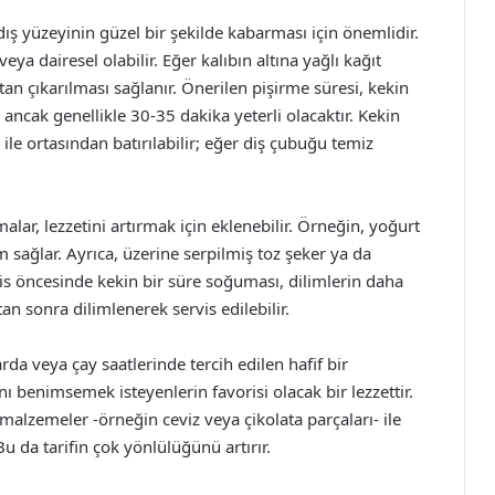
ş yüzeyinin güzel bir şekilde kabarması için önemlidir.
eya dairesel olabilir. Eğer kalıbın altına yağlı kağıt
tan çıkarılması sağlanır. Önerilen pişirme süresi, kekin
 ancak genellikle 30-35 dakika yeterli olacaktır. Kekin
 ile ortasından batırılabilir; eğer diş çubuğu temiz
alar, lezzetini artırmak için eklenebilir. Örneğin, yoğurt
m sağlar. Ayrıca, üzerine serpilmiş toz şeker ya da
ervis öncesinde kekin bir süre soğuması, dilimlerin daha
n sonra dilimlenerek servis edilebilir.
arda veya çay saatlerinde tercih edilen hafif bir
ını benimsemek isteyenlerin favorisi olacak bir lezzettir.
 malzemeler -örneğin ceviz veya çikolata parçaları- ile
 da tarifin çok yönlülüğünü artırır.