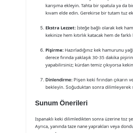
karışıma ekleyin. Tahta bir spatula ya da b
kıvam elde edin. Gerekirse bir tutam tuz ek
Ekstra Lezzet:
İsteğe bağlı olarak kek hamu
kekinize hem kıtırlık katacak hem de farklı b
Pişirme:
Hazırladığınız kek hamurunu yağl
derece fırında yaklaşık 30-35 dakika pişirin
yapabilirsiniz; kürdan temiz çıkıyorsa kekin
Dinlendirme:
Pişen keki fırından çıkarın v
bekleyin. Soğuduktan sonra dilimleyerek s
Sunum Önerileri
Ispanaklı keki dilimledikten sonra üzerine toz ş
Ayrıca, yanında taze nane yaprakları veya dondurm