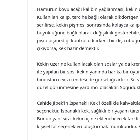
Hamurun koyulacağı kalıbın yağlanması, kekin dı
Kullanılan kalıp, tercihe bağlı olarak dikdörtgen v
serilirse, kekin pişmesi sonrasında kolayca kalıp
büyüklüğüne bağlı olarak değişiklik gösterebilir,
pişip pişmediği kontrol edilirken, bir diş çubuğu
çıkıyorsa, kek hazır demektir.
Kekin üzerine kullanılacak olan soslar ya da krem
ile yapılan bir sos, kekin yanında harika bir uyu
hindistan cevizi rendesi de görselliği artırır. S
güzel görünmesine yardımcı olacaktır. Soğudukta
Cahide Jibek’in Ispanaklı Kek’i özellikle kahvaltıl
seçenektir. Ispanaklı kek, sağlıklı bir yaşam tarz
Bunun yanı sıra, kekin içine eklenebilecek farklı
kişisel tat seçenekleri oluşturmak mümkündür. Bu