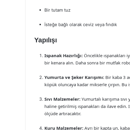
Bir tutam tuz
İsteğe bağlı olarak ceviz veya fındık
Yapılışı
Ispanak Hazırlığı:
Öncelikle ıspanakları i
bir kenara alın. Daha sonra bir mutfak robo
Yumurta ve Şeker Karışımı:
Bir kaba 3 a
köpük oluncaya kadar mikserle çırpın. Bu iş
Sıvı Malzemeler:
Yumurtalı karışıma sıvı 
haline getirilmiş ıspanakları da ilave edin.
ölçüde artıracaktır.
Kuru Malzemeler:
Ayrı bir kapta un, kaba