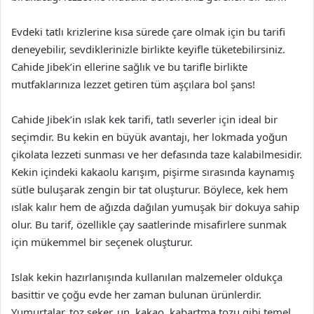
Evdeki tatlı krizlerine kısa sürede çare olmak için bu tarifi
deneyebilir, sevdiklerinizle birlikte keyifle tüketebilirsiniz.
Cahide Jibek’in ellerine sağlık ve bu tarifle birlikte
mutfaklarınıza lezzet getiren tüm aşçılara bol şans!
Cahide Jibek’in ıslak kek tarifi, tatlı severler için ideal bir
seçimdir. Bu kekin en büyük avantajı, her lokmada yoğun
çikolata lezzeti sunması ve her defasında taze kalabilmesidir.
Kekin içindeki kakaolu karışım, pişirme sırasında kaynamış
sütle buluşarak zengin bir tat oluşturur. Böylece, kek hem
ıslak kalır hem de ağızda dağılan yumuşak bir dokuya sahip
olur. Bu tarif, özellikle çay saatlerinde misafirlere sunmak
için mükemmel bir seçenek oluşturur.
Islak kekin hazırlanışında kullanılan malzemeler oldukça
basittir ve çoğu evde her zaman bulunan ürünlerdir.
Yumurtalar, toz şeker, un, kakao, kabartma tozu gibi temel