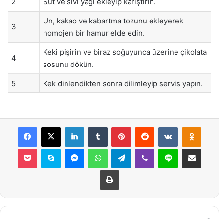
2
Süt ve sıvı yağı ekleyip karıştırın.
Un, kakao ve kabartma tozunu ekleyerek
3
homojen bir hamur elde edin.
Keki pişirin ve biraz soğuyunca üzerine çikolata
4
sosunu dökün.
5
Kek dinlendikten sonra dilimleyip servis yapın.
Facebook
X
LinkedIn
Tumblr
Pinterest
Reddit
VKontakte
Odnok
Pocket
Skype
Messenger
WhatsApp
Telegram
Viber
Line
E-Posta ile payla
Yazdır