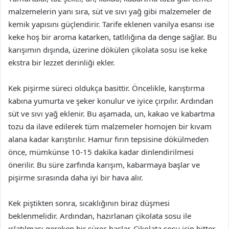
malzemelerin yanı sıra, süt ve sıvı yağ gibi malzemeler de
kemik yapısını güçlendirir. Tarife eklenen vanilya esansı ise
keke hoş bir aroma katarken, tatlılığına da denge sağlar. Bu
karışımın dışında, üzerine dökülen çikolata sosu ise keke
ekstra bir lezzet derinliği ekler.
Kek pişirme süreci oldukça basittir. Öncelikle, karıştırma
kabına yumurta ve şeker konulur ve iyice çırpılır. Ardından
süt ve sıvı yağ eklenir. Bu aşamada, un, kakao ve kabartma
tozu da ilave edilerek tüm malzemeler homojen bir kıvam
alana kadar karıştırılır. Hamur fırın tepsisine dökülmeden
önce, mümkünse 10-15 dakika kadar dinlendirilmesi
önerilir. Bu süre zarfında karışım, kabarmaya başlar ve
pişirme sırasında daha iyi bir hava alır.
Kek piştikten sonra, sıcaklığının biraz düşmesi
beklenmelidir. Ardından, hazırlanan çikolata sosu ile
ıslatılması gereken bir süreç başlar. Çikolata sosu için bitter