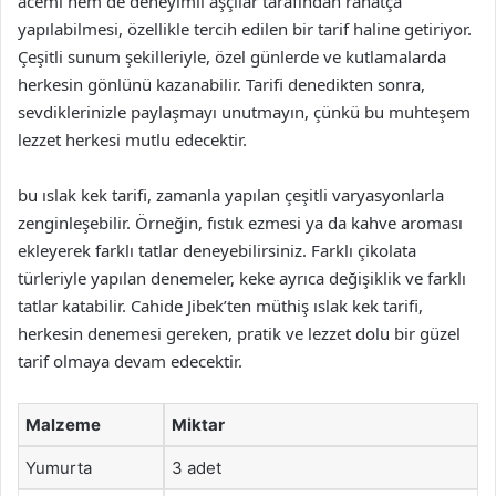
acemi hem de deneyimli aşçılar tarafından rahatça
yapılabilmesi, özellikle tercih edilen bir tarif haline getiriyor.
Çeşitli sunum şekilleriyle, özel günlerde ve kutlamalarda
herkesin gönlünü kazanabilir. Tarifi denedikten sonra,
sevdiklerinizle paylaşmayı unutmayın, çünkü bu muhteşem
lezzet herkesi mutlu edecektir.
bu ıslak kek tarifi, zamanla yapılan çeşitli varyasyonlarla
zenginleşebilir. Örneğin, fıstık ezmesi ya da kahve aroması
ekleyerek farklı tatlar deneyebilirsiniz. Farklı çikolata
türleriyle yapılan denemeler, keke ayrıca değişiklik ve farklı
tatlar katabilir. Cahide Jibek’ten müthiş ıslak kek tarifi,
herkesin denemesi gereken, pratik ve lezzet dolu bir güzel
tarif olmaya devam edecektir.
Malzeme
Miktar
Yumurta
3 adet