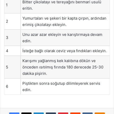
Bitter çikolatayı ve tereyağını benmari usulü
1
eritin.
Yumurtaları ve şekeri bir kapta çırpın, ardından
2
erimiş çikolatayı ekleyin.
Unu azar azar ekleyin ve karıştırmaya devam
3
edin.
4
İsteğe bağlı olarak ceviz veya fındıkları ekleyin.
Karışımı yağlanmış kek kalıbına dökün ve
5
önceden ısıtılmış fırında 180 derecede 25-30
dakika pişirin.
Piştikten sonra soğutup dilimleyerek servis
6
edin.
Facebook
X
LinkedIn
Tumblr
Pinterest
Reddit
VKontakte
Odnok