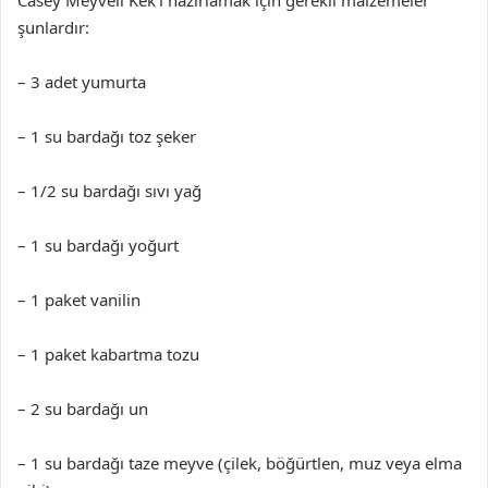
Casey Meyveli Kek’i hazırlamak için gerekli malzemeler
şunlardır:
– 3 adet yumurta
– 1 su bardağı toz şeker
– 1/2 su bardağı sıvı yağ
– 1 su bardağı yoğurt
– 1 paket vanilin
– 1 paket kabartma tozu
– 2 su bardağı un
– 1 su bardağı taze meyve (çilek, böğürtlen, muz veya elma