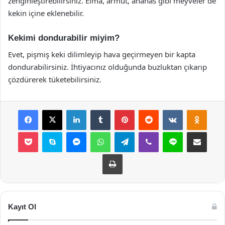
zenginleştirebilirsiniz. Elma, armut, ananas gibi meyveler de
kekin içine eklenebilir.
Kekimi dondurabilir miyim?
Evet, pişmiş keki dilimleyip hava geçirmeyen bir kapta
dondurabilirsiniz. İhtiyacınız olduğunda buzluktan çıkarıp
çözdürerek tüketebilirsiniz.
Facebook
X
LinkedIn
Tumblr
Pinterest
Reddit
VKontakte
Odnok
Pocket
Skype
Messenger
WhatsApp
Telegram
Viber
Line
E-Posta ile payla
Yazdır
Kayıt Ol