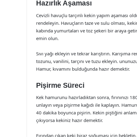
Hazırlık Aşaması
Cevizli havuçlu tarçınlı kekin yapım aşaması oldu
rendeleyin. Havuçların taze ve sulu olması, kekin 
kabında yumurtaları ve toz şekeri bir araya getir
emin olun.
Sıvı yağı ekleyin ve tekrar karıştırın. Karışıma
tozunu, vanilini, tarçını ve tuzu ekleyin. unun
Hamur, kıvamını bulduğunda hazır demektir.
Pişirme Süreci
Kek hamurunu hazırladıktan sonra, fırınınızı 180 
unlayın veya pişirme kağıdı ile kaplayın. Hamuru
40 dakika boyunca pişirin. Kekin piştiğini anlama
çıkıyorsa kekiniz hazır demektir.
Fırından çıkan keki biraz soğuması için bekletin.