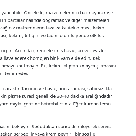
 yapılabilir. Öncelikle, malzemelerinizi hazırlayarak işe
ri iri parçalar halinde doğramak ve diğer malzemeleri
cağınız malzemelerin taze ve kaliteli olması, kekin
ması, kekin çıtırlığını ve tadını olumlu yönde etkiler.
 çırpın. Ardından, rendelenmiş havuçları ve cevizleri
 da ilave ederek homojen bir kıvam elde edin. Kek
lamayı unutmayın. Bu, kekin kalıptan kolayca çıkmasını
ni temin eder.
olacaktır. Tarçının ve havuçların aroması, sabırsızlıkla
in pişme süresi genellikle 30-40 dakika aralığındadır.
ardımıyla içerisine batırabilirsiniz. Eğer kürdan temiz
masını bekleyin. Soğuduktan sonra dilimleyerek servis
şekeri serpebilir veya krem peynirli bir sos ile