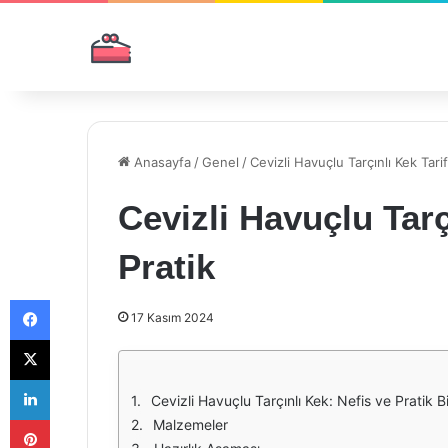
Anasayfa
/
Genel
/
Cevizli Havuçlu Tarçınlı Kek Tarif
Cevizli Havuçlu Tarçı
Pratik
Facebook
17 Kasım 2024
X
LinkedIn
Cevizli Havuçlu Tarçınlı Kek: Nefis ve Pratik B
Pinterest
Malzemeler