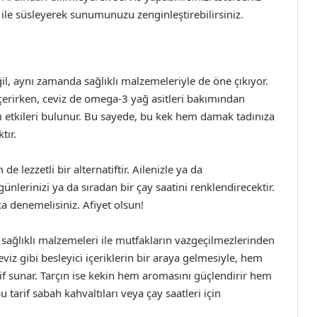
 ile süsleyerek sunumunuzu zenginleştirebilirsiniz.
eğil, aynı zamanda sağlıklı malzemeleriyle de öne çıkıyor.
içerirken, ceviz de omega-3 yağ asitleri bakımından
cı etkileri bulunur. Bu sayede, bu kek hem damak tadınıza
tır.
de lezzetli bir alternatiftir. Ailenizle ya da
ünlerinizi ya da sıradan bir çay saatini renklendirecektir.
ka denemelisiniz. Afiyet olsun!
 sağlıklı malzemeleri ile mutfakların vazgeçilmezlerinden
ceviz gibi besleyici içeriklerin bir araya gelmesiyle, hem
natif sunar. Tarçın ise kekin hem aromasını güçlendirir hem
bu tarif sabah kahvaltıları veya çay saatleri için