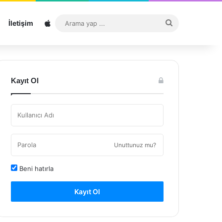
Sitemap
Arama
İletişim
yap
...
Kayıt Ol
Unuttunuz mu?
Beni hatırla
Kayıt Ol