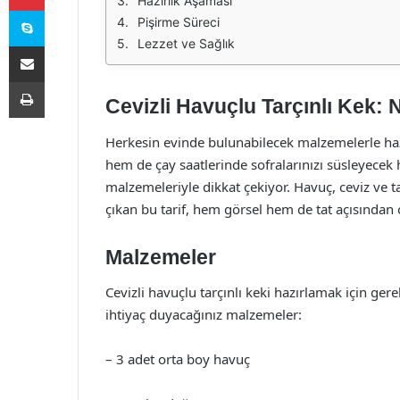
Hazırlık Aşaması
Skype
Pişirme Süreci
Lezzet ve Sağlık
E-Posta ile paylaş
Yazdır
Cevizli Havuçlu Tarçınlı Kek: N
Herkesin evinde bulunabilecek malzemelerle hazı
hem de çay saatlerinde sofralarınızı süsleyecek h
malzemeleriyle dikkat çekiyor. Havuç, ceviz ve ta
çıkan bu tarif, hem görsel hem de tat açısından
Malzemeler
Cevizli havuçlu tarçınlı keki hazırlamak için gere
ihtiyaç duyacağınız malzemeler:
– 3 adet orta boy havuç