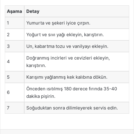
Aşama
Detay
1
Yumurta ve şekeri iyice çırpın.
2
Yoğurt ve sıvı yağı ekleyin, karıştırın.
3
Un, kabartma tozu ve vanilyayı ekleyin.
Doğranmış incirleri ve cevizleri ekleyin,
4
karıştırın.
5
Karışımı yağlanmış kek kalıbına dökün.
Önceden ısıtılmış 180 derece fırında 35-40
6
dakika pişirin.
7
Soğuduktan sonra dilimleyerek servis edin.