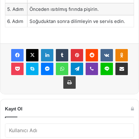
5. Adım
Önceden ısıtılmış fırında pişirin.
6. Adım
Soğuduktan sonra dilimleyin ve servis edin.
Facebook
X
LinkedIn
Tumblr
Pinterest
Reddit
VKontakte
Odnok
Pocket
Skype
Messenger
WhatsApp
Telegram
Viber
Line
E-Posta ile payla
Yazdır
Kayıt Ol