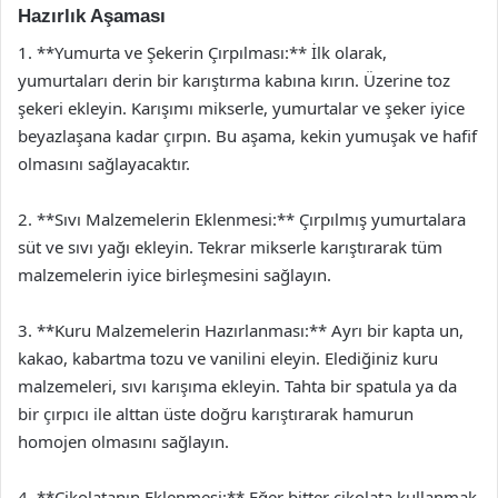
Hazırlık Aşaması
1. **Yumurta ve Şekerin Çırpılması:** İlk olarak,
yumurtaları derin bir karıştırma kabına kırın. Üzerine toz
şekeri ekleyin. Karışımı mikserle, yumurtalar ve şeker iyice
beyazlaşana kadar çırpın. Bu aşama, kekin yumuşak ve hafif
olmasını sağlayacaktır.
2. **Sıvı Malzemelerin Eklenmesi:** Çırpılmış yumurtalara
süt ve sıvı yağı ekleyin. Tekrar mikserle karıştırarak tüm
malzemelerin iyice birleşmesini sağlayın.
3. **Kuru Malzemelerin Hazırlanması:** Ayrı bir kapta un,
kakao, kabartma tozu ve vanilini eleyin. Elediğiniz kuru
malzemeleri, sıvı karışıma ekleyin. Tahta bir spatula ya da
bir çırpıcı ile alttan üste doğru karıştırarak hamurun
homojen olmasını sağlayın.
4. **Çikolatanın Eklenmesi:** Eğer bitter çikolata kullanmak