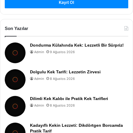
Kayıt Ol
Son Yazılar
Dondurma Külahında Kek: Lezzetli Bir Sürpriz!
Admin
9 Ağustos 2026
Dolgulu Kek Tarifi: Lezzetin Zirvesi
Admin
8 Ağustos 2026
Dilimli Kek Kalıbı ile Pratik Kek Tarifleri
Admin
8 Ağustos 2026
Kadayıflı Kekin Lezzeti: Dikdörtgen Borcamda
Pratik Tarif