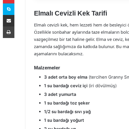
Skype
Elmalı Cevizli Kek Tarifi
E-Posta ile paylaş
Elmalı cevizli kek, hem lezzeti hem de besleyici ö
Yazdır
Özellikle sonbahar aylarında taze elmaların bol
vazgeçilmez bir tat haline gelir. Elma ve ceviz,
zamanda sağlığımıza da katkıda bulunur. Bu makal
aşamalarını bulacaksınız.
Malzemeler
3 adet orta boy elma
(tercihen Granny Sm
1 su bardağı ceviz içi
(iri dövülmüş)
3 adet yumurta
1 su bardağı toz şeker
1/2 su bardağı sıvı yağ
1 su bardağı yoğurt
2 su bardağı un