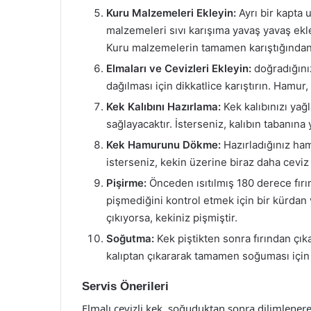
Kuru Malzemeleri Ekleyin:
Ayrı bir kapta u
malzemeleri sıvı karışıma yavaş yavaş ekley
Kuru malzemelerin tamamen karıştığından
Elmaları ve Cevizleri Ekleyin:
doğradığını
dağılması için dikkatlice karıştırın. Hamur,
Kek Kalıbını Hazırlama:
Kek kalıbınızı yağ
sağlayacaktır. İsterseniz, kalıbın tabanına 
Kek Hamurunu Dökme:
Hazırladığınız ham
isterseniz, kekin üzerine biraz daha ceviz 
Pişirme:
Önceden ısıtılmış 180 derece fırın
pişmediğini kontrol etmek için bir kürdan 
çıkıyorsa, kekiniz pişmiştir.
Soğutma:
Kek piştikten sonra fırından çık
kalıptan çıkararak tamamen soğuması için b
Servis Önerileri
Elmalı cevizli kek, soğuduktan sonra dilimlenerek