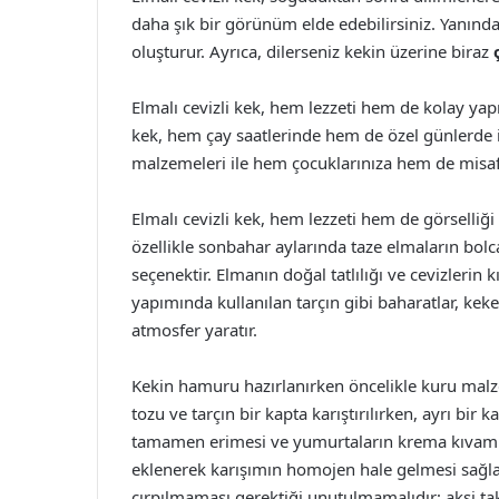
daha şık bir görünüm elde edebilirsiniz. Yanında
oluşturur. Ayrıca, dilerseniz kekin üzerine biraz
Elmalı cevizli kek, hem lezzeti hem de kolay yapı
kek, hem çay saatlerinde hem de özel günlerde i
malzemeleri ile hem çocuklarınıza hem de misafirl
Elmalı cevizli kek, hem lezzeti hem de görselliği
özellikle sonbahar aylarında taze elmaların bol
seçenektir. Elmanın doğal tatlılığı ve cevizlerin k
yapımında kullanılan tarçın gibi baharatlar, keke
atmosfer yaratır.
Kekin hamuru hazırlanırken öncelikle kuru malz
tozu ve tarçın bir kapta karıştırılırken, ayrı bir
tamamen erimesi ve yumurtaların krema kıvamın
eklenerek karışımın homojen hale gelmesi sağla
çırpılmaması gerektiği unutulmamalıdır; aksi tak