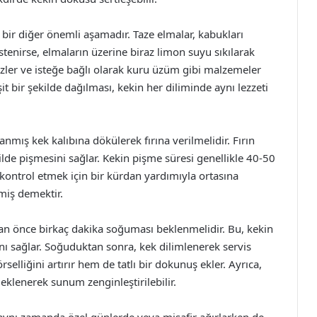
n bir diğer önemli aşamadır. Taze elmalar, kabukları
tenirse, elmaların üzerine biraz limon suyu sıkılarak
izler ve isteğe bağlı olarak kuru üzüm gibi malzemeler
t bir şekilde dağılması, kekin her diliminde aynı lezzeti
mış kek kalıbına dökülerek fırına verilmelidir. Fırın
kilde pişmesini sağlar. Kekin pişme süresi genellikle 40-50
 kontrol etmek için bir kürdan yardımıyla ortasına
şmiş demektir.
adan önce birkaç dakika soğuması beklenmelidir. Bu, kekin
ı sağlar. Soğuduktan sonra, kek dilimlenerek servis
selliğini artırır hem de tatlı bir dokunuş ekler. Ayrıca,
klenerek sunum zenginleştirilebilir.