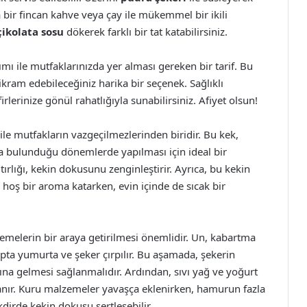
 bir fincan kahve veya çay ile mükemmel bir ikili
çikolata sosu
dökerek farklı bir tat katabilirsiniz.
mı ile mutfaklarınızda yer alması gereken bir tarif. Bu
kram edebileceğiniz harika bir seçenek. Sağlıklı
erinize gönül rahatlığıyla sunabilirsiniz. Afiyet olsun!
 ile mutfakların vazgeçilmezlerinden biridir. Bu kek,
ca bulunduğu dönemlerde yapılması için ideal bir
ıtırlığı, kekin dokusunu zenginleştirir. Ayrıca, bu kekin
 hoş bir aroma katarken, evin içinde de sıcak bir
emelerin bir araya getirilmesi önemlidir. Un, kabartma
 kapta yumurta ve şeker çırpılır. Bu aşamada, şekerin
a gelmesi sağlanmalıdır. Ardından, sıvı yağ ve yoğurt
nır. Kuru malzemeler yavaşça eklenirken, hamurun fazla
dirde kekin dokusu sertleşebilir.