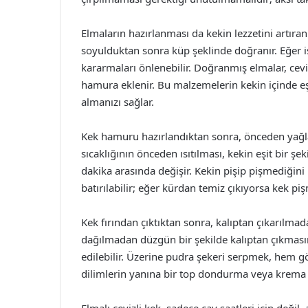
Elmaların hazırlanması da kekin lezzetini artıra
soyulduktan sonra küp şeklinde doğranır. Eğer is
kararmaları önlenebilir. Doğranmış elmalar, cev
hamura eklenir. Bu malzemelerin kekin içinde eşi
almanızı sağlar.
Kek hamuru hazırlandıktan sonra, önceden yağlan
sıcaklığının önceden ısıtılması, kekin eşit bir şe
dakika arasında değişir. Kekin pişip pişmediğini
batırılabilir; eğer kürdan temiz çıkıyorsa kek pi
Kek fırından çıktıktan sonra, kalıptan çıkarılm
dağılmadan düzgün bir şekilde kalıptan çıkmasın
edilebilir. Üzerine pudra şekeri serpmek, hem gör
dilimlerin yanına bir top dondurma veya krema e