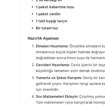
1 paket kabartma tozu
1 paket vanilin
1 tatlı kaşığı tarçın
Bir tutam tuz
Hazırlık Aşaması
Elmaları Hazırlama:
Öncelikle elmaların ka
elmalarınızı küçük küpler halinde doğrayın
doğradıktan sonra limon suyu ile harmanlay
Cevizleri Hazırlama:
Ceviz içlerini bir bıç
büyüklüğü tamamen sizin damak zevkinize ba
Yumurta ve Şeker Karışımı:
Geniş bir karı
getirerek çırpın. Karışımın rengi açılana
için önemlidir.
Sıvı Malzemeleri Ekleyin:
Çırpılmış yumurt
Tüm malzemeleri iyice karıştırarak homoje