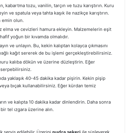
n, kabartma tozu, vanilin, tarçın ve tuzu karıştırın. Kuru
in ve spatula veya tahta kaşık ile nazikçe karıştırın.
 emin olun.
z elma ve cevizleri hamura ekleyin. Malzemelerin eşit
 hafif yoğun bir kıvamda olmalıdır.
layın ve unlayın. Bu, kekin kalıptan kolayca çıkmasını
yağlı kağıt sererek de bu işlemi gerçekleştirebilirsiniz.
uru kalıba dökün ve üzerine düzleştirin. Eğer
serpebilirsiniz.
da yaklaşık 40-45 dakika kadar pişirin. Kekin pişip
veya bıçak kullanabilirsiniz. Eğer kürdan temiz
arın ve kalıpta 10 dakika kadar dinlendirin. Daha sonra
ir tel ızgara üzerine alın.
 servis edilebilir. Üzerini
pudra şekeri
ile süsleyerek