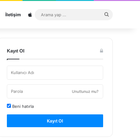
Sitemap
Arama
İletişim
yap
...
Kayıt Ol
Unuttunuz mu?
Beni hatırla
Kayıt Ol