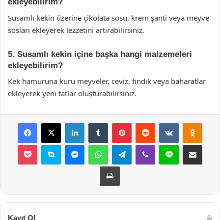
ekleyebilirim?
Susamlı kekin üzerine çikolata sosu, krem şanti veya meyve
sosları ekleyerek lezzetini artırabilirsiniz.
5. Susamlı kekin içine başka hangi malzemeleri
ekleyebilirim?
Kek hamuruna kuru meyveler, ceviz, fındık veya baharatlar
ekleyerek yeni tatlar oluşturabilirsiniz.
Facebook
X
LinkedIn
Tumblr
Pinterest
Reddit
VKontakte
Odnok
Pocket
Skype
Messenger
WhatsApp
Telegram
Viber
Line
E-Posta ile payla
Yazdır
Kayıt Ol