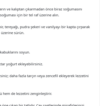
karın ve kalıptan çıkarmadan önce biraz soğumasını
ğuması için bir tel raf üzerine alın.
r, tereyağı, pudra şekeri ve vanilyayı bir kapta çırparak
 üzerine sürün.
 kabuklarını soyun.
tar yoğurt ekleyebilirsiniz.
iniz; daha fazla tarçın veya zencefil ekleyerek lezzetini
em de lezzetini zenginleştirir.
ne çıkan bir tatlıdır. Çay saatlerinde misafirlerinizi