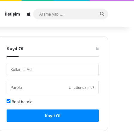
Sitemap
Arama
İletişim
yap
...
Kayıt Ol
Unuttunuz mu?
Beni hatırla
Kayıt Ol