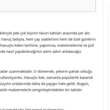
riyle pek çok kişinin favori tatlıları arasında yer alır.
ı havuç tadıyla, hem çay saatlerinin hem de özel günlerin
 havuçlu kekin tarihine, yapımına, malzemelerine ve püf
evde nasıl yapabileceğinizi adım adım anlatacağız.
 kadar uzanmaktadır. O dönemde, şekerin pahalı olduğu
kullanılıyordu. Havuçlu kek, zamanla popülerlik kazandı
yüzyılın ortalarında daha da yaygın hale geldi. Bugün,
arklı malzemelerle zenginleştirilebilen bir tatlıdır.
 bulunmaktadır. İşte temel malzemeler: