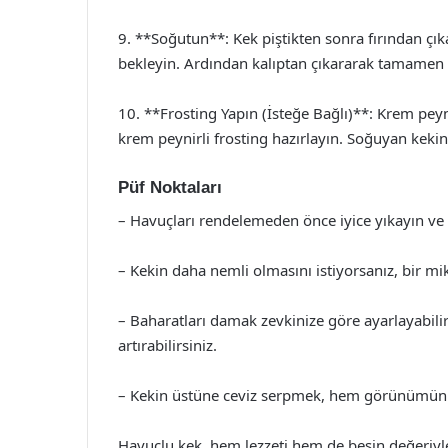
9. **Soğutun**: Kek piştikten sonra fırından çı
bekleyin. Ardından kalıptan çıkararak tamamen so
10. **Frosting Yapın (İsteğe Bağlı)**: Krem peyni
krem peynirli frosting hazırlayın. Soğuyan kekin
Püf Noktaları
– Havuçları rendelemeden önce iyice yıkayın ve
– Kekin daha nemli olmasını istiyorsanız, bir mik
– Baharatları damak zevkinize göre ayarlayabilirs
artırabilirsiniz.
– Kekin üstüne ceviz serpmek, hem görünümünü h
Havuçlu kek, hem lezzeti hem de besin değeriyle ö