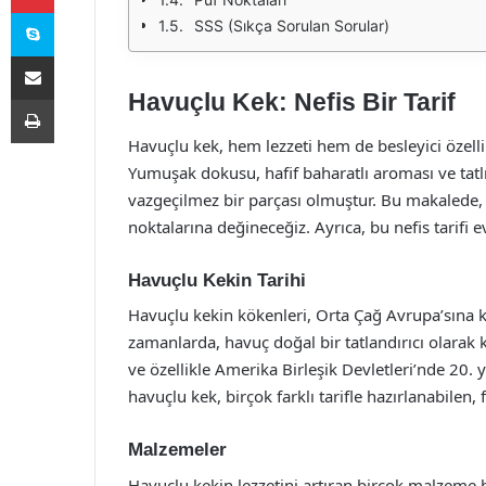
Skype
SSS (Sıkça Sorulan Sorular)
E-Posta ile paylaş
Havuçlu Kek: Nefis Bir Tarif
Yazdır
Havuçlu kek, hem lezzeti hem de besleyici özellikle
Yumuşak dokusu, hafif baharatlı aroması ve tatl
vazgeçilmez bir parçası olmuştur. Bu makalede,
noktalarına değineceğiz. Ayrıca, bu nefis tarifi 
Havuçlu Kekin Tarihi
Havuçlu kekin kökenleri, Orta Çağ Avrupa’sına
zamanlarda, havuç doğal bir tatlandırıcı olarak 
ve özellikle Amerika Birleşik Devletleri’nde 20. 
havuçlu kek, birçok farklı tarifle hazırlanabilen, f
Malzemeler
Havuçlu kekin lezzetini artıran birçok malzeme