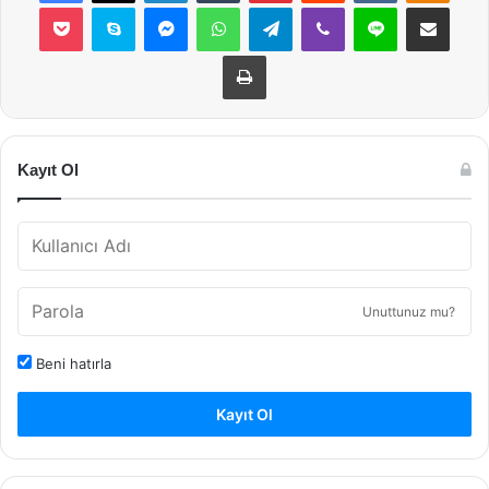
Pocket
Skype
Messenger
WhatsApp
Telegram
Viber
Line
E-Posta ile payla
Yazdır
Kayıt Ol
Unuttunuz mu?
Beni hatırla
Kayıt Ol