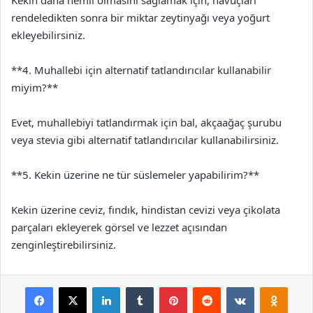
Kekin daha nemli olmasını sağlamak için, havuçları
rendeledikten sonra bir miktar zeytinyağı veya yoğurt
ekleyebilirsiniz.
**4. Muhallebi için alternatif tatlandırıcılar kullanabilir
miyim?**
Evet, muhallebiyi tatlandırmak için bal, akçaağaç şurubu
veya stevia gibi alternatif tatlandırıcılar kullanabilirsiniz.
**5. Kekin üzerine ne tür süslemeler yapabilirim?**
Kekin üzerine ceviz, fındık, hindistan cevizi veya çikolata
parçaları ekleyerek görsel ve lezzet açısından
zenginleştirebilirsiniz.
Facebook
X
LinkedIn
Tumblr
Pinterest
Reddit
VKontakte
Odnok