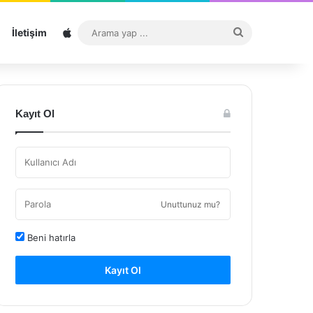
Sitemap
Arama
İletişim
yap
...
Kayıt Ol
Unuttunuz mu?
Beni hatırla
Kayıt Ol