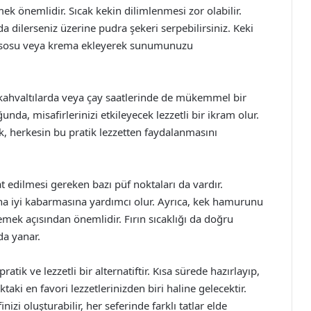
ek önemlidir. Sıcak kekin dilimlenmesi zor olabilir.
a dilerseniz üzerine pudra şekeri serpebilirsiniz. Keki
ata sosu veya krema ekleyerek sunumunuzu
, kahvaltılarda veya çay saatlerinde de mükemmel bir
unda, misafirlerinizi etkileyecek lezzetli bir ikram olur.
rak, herkesin bu pratik lezzetten faydalanmasını
t edilmesi gereken bazı püf noktaları da vardır.
ha iyi kabarmasına yardımcı olur. Ayrıca, kek hamurunu
ek açısından önemlidir. Fırın sıcaklığı da doğru
da yanar.
tik ve lezzetli bir alternatiftir. Kısa sürede hazırlayıp,
taki en favori lezzetlerinizden biri haline gelecektir.
zi oluşturabilir, her seferinde farklı tatlar elde