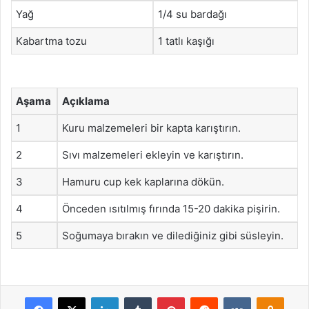
Yağ
1/4 su bardağı
Kabartma tozu
1 tatlı kaşığı
Aşama
Açıklama
1
Kuru malzemeleri bir kapta karıştırın.
2
Sıvı malzemeleri ekleyin ve karıştırın.
3
Hamuru cup kek kaplarına dökün.
4
Önceden ısıtılmış fırında 15-20 dakika pişirin.
5
Soğumaya bırakın ve dilediğiniz gibi süsleyin.
Facebook
X
LinkedIn
Tumblr
Pinterest
Reddit
VKontakte
Odnok