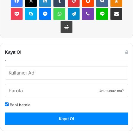
Pocket
Skype
Messenger
WhatsApp
Telegram
Viber
Line
E-Posta ile payla
Yazdır
Kayıt Ol
Unuttunuz mu?
Beni hatırla
Kayıt Ol