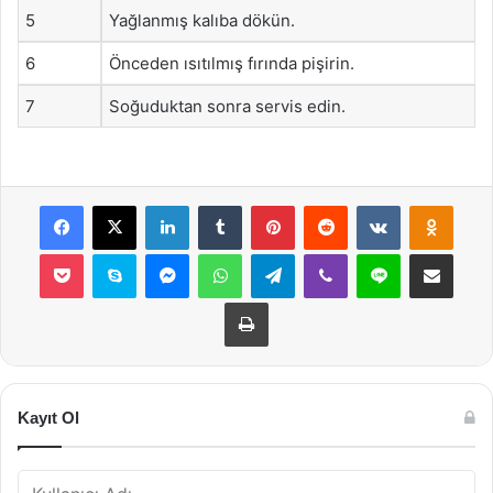
5
Yağlanmış kalıba dökün.
6
Önceden ısıtılmış fırında pişirin.
7
Soğuduktan sonra servis edin.
Facebook
X
LinkedIn
Tumblr
Pinterest
Reddit
VKontakte
Odnok
Pocket
Skype
Messenger
WhatsApp
Telegram
Viber
Line
E-Posta ile payla
Yazdır
Kayıt Ol