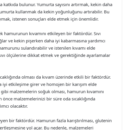
 katkıda bulunur. Yumurta sayısını artırmak, kekin daha
 yumurta kullanmak da kekin yoğunluğunu artırabilir. Bu
uymak, istenen sonuçları elde etmek için önemlidir.
ek hamurunun kıvamını etkileyen bir faktördür. Sıvı
lar ve kekin pişerken daha iyi kabarmasına yardımcı
 hamurunu sulandırabilir ve istenilen kıvamı elde
i sıvı ölçülerine dikkat etmek ve gerektiğinde ayarlamalar
klığında olması da kıvam üzerinde etkili bir faktördür.
a iyi etkileşime girer ve homojen bir karışım elde
ta gibi malzemelerin soğuk olması, hamurun kıvamını
 önce malzemelerinizi bir süre oda sıcaklığında
mcı olacaktır.
en bir faktördür. Hamurun fazla karıştırılması, glutenin
sertleşmesine yol açar. Bu nedenle, malzemeleri