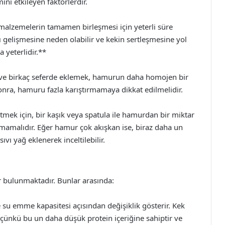
nı etkileyen faktörlerdir.
 malzemelerin tamamen birleşmesi için yeterli süre
ırı gelişmesine neden olabilir ve kekin sertleşmesine yol
a yeterlidir.**
 ve birkaç seferde eklemek, hamurun daha homojen bir
nra, hamuru fazla karıştırmamaya dikkat edilmelidir.
mek için, bir kaşık veya spatula ile hamurdan bir miktar
kmamalıdır. Eğer hamur çok akışkan ise, biraz daha un
sıvı yağ eklenerek inceltilebilir.
 bulunmaktadır. Bunlar arasında:
ve su emme kapasitesi açısından değişiklik gösterir. Kek
 çünkü bu un daha düşük protein içeriğine sahiptir ve