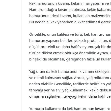
Kek hamurunun kıvamı, kekin nihai yapısını ve le
Hamurun doğru kıvamda olması, kekin kabarması
hamurunun ideal kıvamı, kullanılan malzemelere, 
Bu nedenle, kek yaparken dikkat edilmesi gereke
Öncelikle, unun kalitesi ve türü, kek hamurunun
hamurun yapısını belirler; yüksek proteinli un, 
düşük proteinli un daha hafif ve yumuşak bir dok
türüne dikkat etmek oldukça önemlidir. Ayrıca,
bir şekilde ölçülmesi, gereğinden fazla un kull
Yağ oranı da kek hamurunun kıvamını etkileyen 
ve nemli kalmasını sağlar. Ancak, yağ miktarını
neden olabilir. Genellikle, tariflerde belirtilen y
tereyağı yerine sıvı yağ kullanmak, kekin dokusu
olmasını sağlarken, tereyağı kekin daha hafif ve
Yumurta kullanımı da kek hamurunun kıvamını e