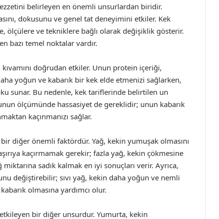
zzetini belirleyen en önemli unsurlardan biridir.
nı, dokusunu ve genel tat deneyimini etkiler. Kek
ölçülere ve tekniklere bağlı olarak değişiklik gösterir.
n bazı temel noktalar vardır.
 kıvamını doğrudan etkiler. Unun protein içeriği,
daha yoğun ve kabarık bir kek elde etmenizi sağlarken,
u sunar. Bu nedenle, kek tariflerinde belirtilen un
 unun ölçümünde hassasiyet de gereklidir; unun kabarık
anmaktan kaçınmanızı sağlar.
bir diğer önemli faktördür. Yağ, kekin yumuşak olmasını
 aşırıya kaçırmamak gerekir; fazla yağ, kekin çökmesine
ağ miktarına sadık kalmak en iyi sonuçları verir. Ayrıca,
nu değiştirebilir; sıvı yağ, kekin daha yoğun ve nemli
 kabarık olmasına yardımcı olur.
tkileyen bir diğer unsurdur. Yumurta, kekin