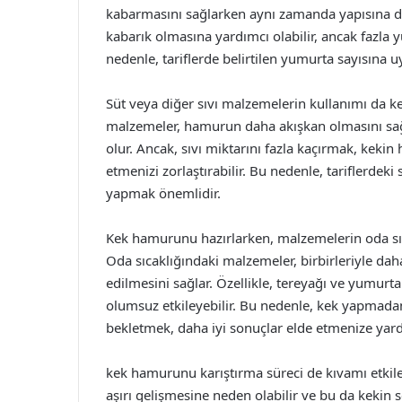
kabarmasını sağlarken aynı zamanda yapısına da
kabarık olmasına yardımcı olabilir, ancak fazla
nedenle, tariflerde belirtilen yumurta sayısına 
Süt veya diğer sıvı malzemelerin kullanımı da k
malzemeler, hamurun daha akışkan olmasını sağ
olur. Ancak, sıvı miktarını fazla kaçırmak, kekin
etmenizi zorlaştırabilir. Bu nedenle, tariflerdek
yapmak önemlidir.
Kek hamurunu hazırlarken, malzemelerin oda sıca
Oda sıcaklığındaki malzemeler, birbirleriyle dah
edilmesini sağlar. Özellikle, tereyağı ve yumur
olumsuz etkileyebilir. Bu nedenle, kek yapmadan
bekletmek, daha iyi sonuçlar elde etmenize yardı
kek hamurunu karıştırma süreci de kıvamı etkiley
aşırı gelişmesine neden olabilir ve bu da kekin 