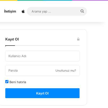
Sitemap
Arama
İletişim
yap
...
Kayıt Ol
Unuttunuz mu?
Beni hatırla
Kayıt Ol