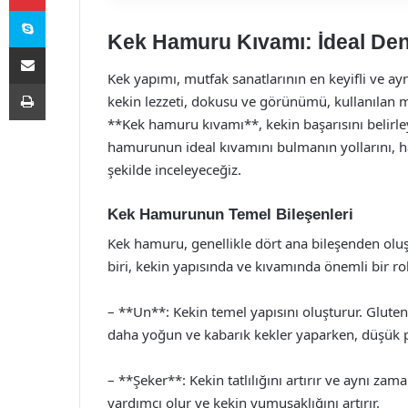
Skype
Kek Hamuru Kıvamı: İdeal De
E-Posta ile paylaş
Kek yapımı, mutfak sanatlarının en keyifli ve ay
Yazdır
kekin lezzeti, dokusu ve görünümü, kullanılan 
**Kek hamuru kıvamı**, kekin başarısını belirle
hamurunun ideal kıvamını bulmanın yollarını, ham
şekilde inceleyeceğiz.
Kek Hamurunun Temel Bileşenleri
Kek hamuru, genellikle dört ana bileşenden oluş
biri, kekin yapısında ve kıvamında önemli bir ro
– **Un**: Kekin temel yapısını oluşturur. Gluten 
daha yoğun ve kabarık kekler yaparken, düşük pro
– **Şeker**: Kekin tatlılığını artırır ve aynı 
yardımcı olur ve kekin yumuşaklığını artırır.