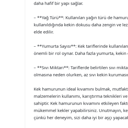
daha hafif bir yapı sağlar.
– **Yağ Türü**: Kullanılan yağın türü de hamurun
kullanıldığında kekin dokusu daha zengin ve lezze
elde edilir.
– **Yumurta Sayısı**: Kek tariflerinde kullanı
önemli bir rol oynar. Daha fazla yumurta, kekin 
– **Sıvı Miktarı**: Tariflerde belirtilen sıvı mik
olmasına neden olurken, az sıvı kekin kurumasına
Kek hamurunun ideal kıvamını bulmak, mutfakta
malzemelerin kullanımı, karıştırma teknikleri v
sahiptir. Kek hamurunun kıvamını etkileyen fak
mükemmel kekler yapabilirsiniz. Unutmayın, 
çünkü her deneyim, sizi daha iyi bir aşçı yapacak