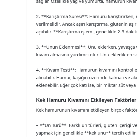
sağlar. Özellikle yağ ve yumurta, hamurun kıvamı
2. **Karıştırma Süresi**: Hamuru karıştırırken,
verilmelidir. Ancak aşırı karıştırma, glutenin aş
açabilir. **Karıştırma işlemi, genellikle 2-3 dakik
3. **Unun Eklenmesi**: Unu eklerken, yavaşça
kıvam almasına yardımcı olur. Unu ekledikten so
4. **Kıvam Testi**: Hamurun kıvamını kontrol et
alınabilir. Hamur, kaşığın üzerinde kalmalı ve a
eklenebilir. Eğer çok katı ise, bir miktar süt veya 
Kek Hamuru Kıvamını Etkileyen Faktörler
Kek hamurunun kıvamını etkileyen birçok faktör
– **Un Türü**: Farklı un türleri, gluten içeriği 
yapmak için genellikle **kek unu** tercih edilir