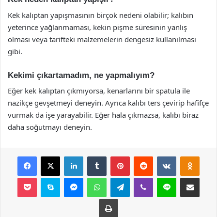
Kek kalıptan yapışmasının birçok nedeni olabilir; kalıbın
yeterince yağlanmaması, kekin pişme süresinin yanlış
olması veya tarifteki malzemelerin dengesiz kullanılması
gibi.
Kekimi çıkartamadım, ne yapmalıyım?
Eğer kek kalıptan çıkmıyorsa, kenarlarını bir spatula ile
nazikçe gevşetmeyi deneyin. Ayrıca kalıbı ters çevirip hafifçe
vurmak da işe yarayabilir. Eğer hala çıkmazsa, kalıbı biraz
daha soğutmayı deneyin.
Facebook
X
LinkedIn
Tumblr
Pinterest
Reddit
VKontakte
Odnok
Pocket
Skype
Messenger
WhatsApp
Telegram
Viber
Line
E-Posta ile payla
Yazdır