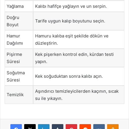
Yağlama
Kalıbı hafifçe yağlayın ve un serpin.
Doğru
Tarife uygun kalıp boyutunu seçin.
Boyut
Hamur
Hamuru kalıba eşit şekilde dökün ve
Dağılımı
düzleştirin.
Pişirme
Kek pişerken kontrol edin, kürdan testi
Süresi
yapın.
Soğutma
Kek soğuduktan sonra kalıbı açın.
Süresi
Aşındırıcı temizleyicilerden kaçının, sıcak
Temizlik
su ile yıkayın.
Facebook
X
LinkedIn
Tumblr
Pinterest
Reddit
VKontakte
Odnok