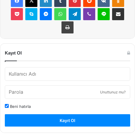
Pocket
Skype
Messenger
WhatsApp
Telegram
Viber
Line
E-Posta ile payla
Yazdır
Kayıt Ol
Unuttunuz mu?
Beni hatırla
Kayıt Ol