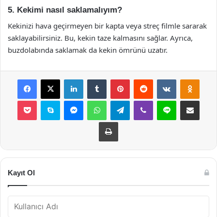
5. Kekimi nasıl saklamalıyım?
Kekinizi hava geçirmeyen bir kapta veya streç filmle sararak
saklayabilirsiniz. Bu, kekin taze kalmasını sağlar. Ayrıca,
buzdolabında saklamak da kekin ömrünü uzatır.
Facebook
X
LinkedIn
Tumblr
Pinterest
Reddit
VKontakte
Odnok
Pocket
Skype
Messenger
WhatsApp
Telegram
Viber
Line
E-Posta ile payla
Yazdır
Kayıt Ol