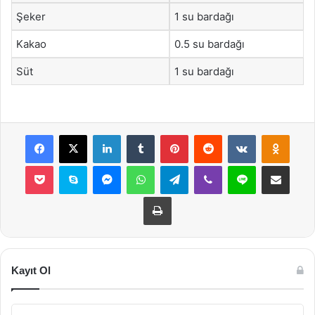
Şeker
1 su bardağı
Kakao
0.5 su bardağı
Süt
1 su bardağı
Facebook
X
LinkedIn
Tumblr
Pinterest
Reddit
VKontakte
Odnok
Pocket
Skype
Messenger
WhatsApp
Telegram
Viber
Line
E-Posta ile payla
Yazdır
Kayıt Ol