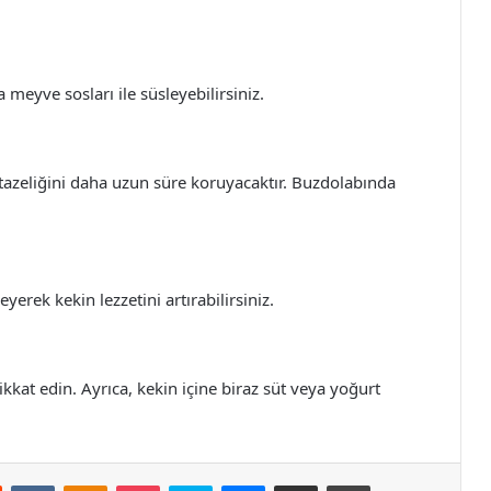
 meyve sosları ile süsleyebilirsiniz.
 tazeliğini daha uzun süre koruyacaktır. Buzdolabında
erek kekin lezzetini artırabilirsiniz.
kkat edin. Ayrıca, kekin içine biraz süt veya yoğurt
st
Reddit
VKontakte
Odnoklassniki
Pocket
Skype
Messenger
E-Posta ile paylaş
Yazdır