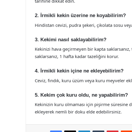
tarihine dikkat edin.
2. İrmikli kekin üzerine ne koyabilirim?
Hindistan cevizi, pudra şekeri, çikolata sosu veya
3. Kekimi nasıl saklayabilirim?
Kekinizi hava geçirmeyen bir kapta saklarsanız,
saklarsanız, 1 hafta kadar tazeliğini korur.
4. İrmikli kekin içine ne ekleyebilirim?
Ceviz, fındık, kuru üzüm veya kuru meyveler ekley
5. Kekim çok kuru oldu, ne yapabilirim?
Kekinizin kuru olmaması için pişirme süresine di
ekleyerek nemli bir doku elde edebilirsiniz.
Facebook
X
LinkedIn
Tumblr
Pintere