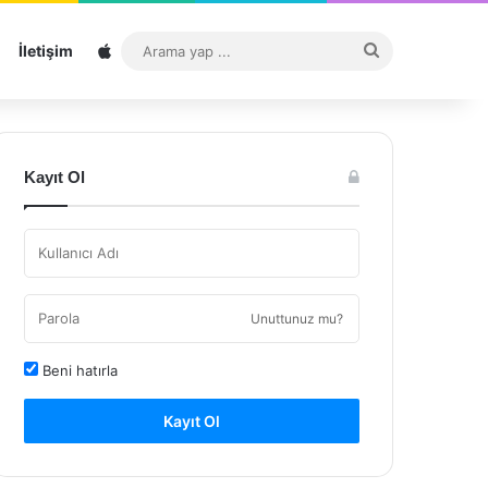
Sitemap
Arama
İletişim
yap
...
Kayıt Ol
Unuttunuz mu?
Beni hatırla
Kayıt Ol