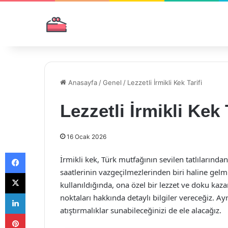
Anasayfa
/
Genel
/
Lezzetli İrmikli Kek Tarifi
Lezzetli İrmikli Kek 
16 Ocak 2026
Facebook
İrmikli kek, Türk mutfağının sevilen tatlılarında
saatlerinin vazgeçilmezlerinden biri haline gelm
X
kullanıldığında, ona özel bir lezzet ve doku kazan
LinkedIn
noktaları hakkında detaylı bilgiler vereceğiz. Ayr
atıştırmalıklar sunabileceğinizi de ele alacağız.
Pinterest