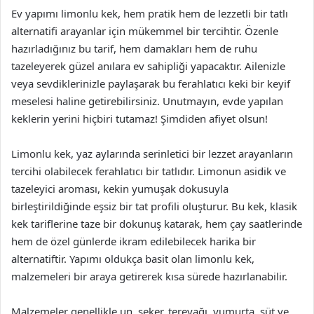
Ev yapımı limonlu kek, hem pratik hem de lezzetli bir tatlı
alternatifi arayanlar için mükemmel bir tercihtir. Özenle
hazırladığınız bu tarif, hem damakları hem de ruhu
tazeleyerek güzel anılara ev sahipliği yapacaktır. Ailenizle
veya sevdiklerinizle paylaşarak bu ferahlatıcı keki bir keyif
meselesi haline getirebilirsiniz. Unutmayın, evde yapılan
keklerin yerini hiçbiri tutamaz! Şimdiden afiyet olsun!
Limonlu kek, yaz aylarında serinletici bir lezzet arayanların
tercihi olabilecek ferahlatıcı bir tatlıdır. Limonun asidik ve
tazeleyici aroması, kekin yumuşak dokusuyla
birleştirildiğinde eşsiz bir tat profili oluşturur. Bu kek, klasik
kek tariflerine taze bir dokunuş katarak, hem çay saatlerinde
hem de özel günlerde ikram edilebilecek harika bir
alternatiftir. Yapımı oldukça basit olan limonlu kek,
malzemeleri bir araya getirerek kısa sürede hazırlanabilir.
Malzemeler genellikle un, şeker, tereyağı, yumurta, süt ve