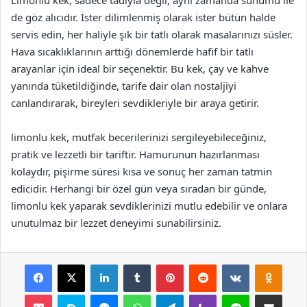
Limonlu kek, sadece tadıyla değil, aynı zamanda sunumu ile
de göz alıcıdır. İster dilimlenmiş olarak ister bütün halde
servis edin, her haliyle şık bir tatlı olarak masalarınızı süsler.
Hava sıcaklıklarının arttığı dönemlerde hafif bir tatlı
arayanlar için ideal bir seçenektir. Bu kek, çay ve kahve
yanında tüketildiğinde, tarife dair olan nostaljiyi
canlandırarak, bireyleri sevdikleriyle bir araya getirir.
limonlu kek, mutfak becerilerinizi sergileyebileceğiniz,
pratik ve lezzetli bir tariftir. Hamurunun hazırlanması
kolaydır, pişirme süresi kısa ve sonuç her zaman tatmin
edicidir. Herhangi bir özel gün veya sıradan bir günde,
limonlu kek yaparak sevdiklerinizi mutlu edebilir ve onlara
unutulmaz bir lezzet deneyimi sunabilirsiniz.
Facebook
X
LinkedIn
Tumblr
Pinterest
Reddit
VKontakte
Odnok
Pocket
Skype
Messenger
WhatsApp
Telegram
Viber
Line
E-Posta ile payla