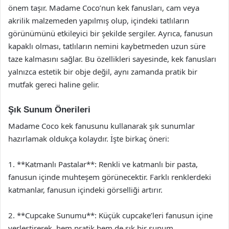
önem taşır. Madame Coco’nun kek fanusları, cam veya
akrilik malzemeden yapılmış olup, içindeki tatlıların
görünümünü etkileyici bir şekilde sergiler. Ayrıca, fanusun
kapaklı olması, tatlıların nemini kaybetmeden uzun süre
taze kalmasını sağlar. Bu özellikleri sayesinde, kek fanusları
yalnızca estetik bir obje değil, aynı zamanda pratik bir
mutfak gereci haline gelir.
Şık Sunum Önerileri
Madame Coco kek fanusunu kullanarak şık sunumlar
hazırlamak oldukça kolaydır. İşte birkaç öneri:
1. **Katmanlı Pastalar**: Renkli ve katmanlı bir pasta,
fanusun içinde muhteşem görünecektir. Farklı renklerdeki
katmanlar, fanusun içindeki görselliği artırır.
2. **Cupcake Sunumu**: Küçük cupcake’leri fanusun içine
yerleştirerek, hem pratik hem de şık bir sunum