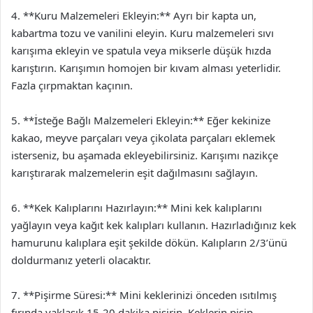
4. **Kuru Malzemeleri Ekleyin:** Ayrı bir kapta un,
kabartma tozu ve vanilini eleyin. Kuru malzemeleri sıvı
karışıma ekleyin ve spatula veya mikserle düşük hızda
karıştırın. Karışımın homojen bir kıvam alması yeterlidir.
Fazla çırpmaktan kaçının.
5. **İsteğe Bağlı Malzemeleri Ekleyin:** Eğer kekinize
kakao, meyve parçaları veya çikolata parçaları eklemek
isterseniz, bu aşamada ekleyebilirsiniz. Karışımı nazikçe
karıştırarak malzemelerin eşit dağılmasını sağlayın.
6. **Kek Kalıplarını Hazırlayın:** Mini kek kalıplarını
yağlayın veya kağıt kek kalıpları kullanın. Hazırladığınız kek
hamurunu kalıplara eşit şekilde dökün. Kalıpların 2/3’ünü
doldurmanız yeterli olacaktır.
7. **Pişirme Süresi:** Mini keklerinizi önceden ısıtılmış
fırında yaklaşık 15-20 dakika pişirin. Keklerin pişip