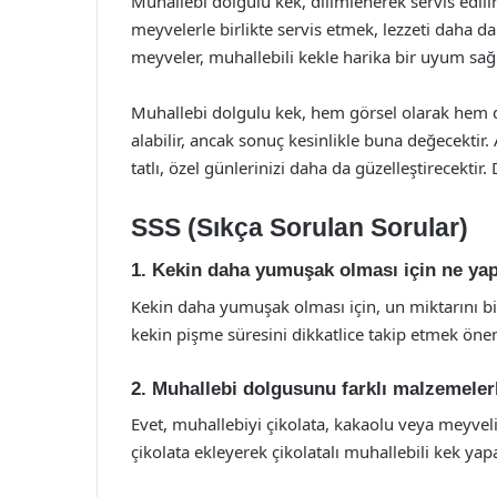
Muhallebi dolgulu kek, dilimlenerek servis edilir
meyvelerle birlikte servis etmek, lezzeti daha da
meyveler, muhallebili kekle harika bir uyum sağl
Muhallebi dolgulu kek, hem görsel olarak hem de 
alabilir, ancak sonuç kesinlikle buna değecektir.
tatlı, özel günlerinizi daha da güzelleştirecektir
SSS (Sıkça Sorulan Sorular)
1. Kekin daha yumuşak olması için ne ya
Kekin daha yumuşak olması için, un miktarını biraz
kekin pişme süresini dikkatlice takip etmek önem
2. Muhallebi dolgusunu farklı malzemelerl
Evet, muhallebiyi çikolata, kakaolu veya meyveli 
çikolata ekleyerek çikolatalı muhallebili kek yapa