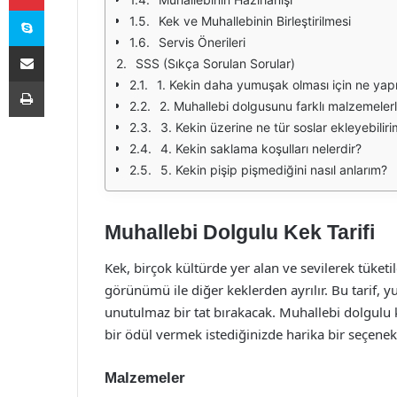
Skype
Kek ve Muhallebinin Birleştirilmesi
Servis Önerileri
E-Posta ile paylaş
SSS (Sıkça Sorulan Sorular)
Yazdır
1. Kekin daha yumuşak olması için ne yap
2. Muhallebi dolgusunu farklı malzemelerl
3. Kekin üzerine ne tür soslar ekleyebilir
4. Kekin saklama koşulları nelerdir?
5. Kekin pişip pişmediğini nasıl anlarım?
Muhallebi Dolgulu Kek Tarifi
Kek, birçok kültürde yer alan ve sevilerek tüketi
görünümü ile diğer keklerden ayrılır. Bu tarif
unutulmaz bir tat bırakacak. Muhallebi dolgulu 
bir ödül vermek istediğinizde harika bir seçenekt
Malzemeler