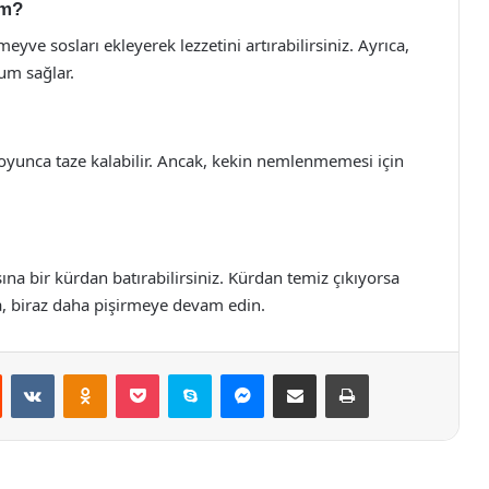
im?
yve sosları ekleyerek lezzetini artırabilirsiniz. Ayrıca,
um sağlar.
yunca taze kalabilir. Ancak, kekin nemlenmemesi için
ına bir kürdan batırabilirsiniz. Kürdan temiz çıkıyorsa
a, biraz daha pişirmeye devam edin.
st
Reddit
VKontakte
Odnoklassniki
Pocket
Skype
Messenger
E-Posta ile paylaş
Yazdır