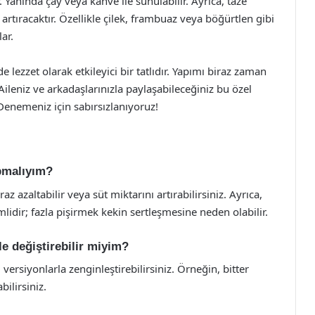
. Yanında çay veya kahve ile sunulabilir. Ayrıca, taze
 artıracaktır. Özellikle çilek, frambuaz veya böğürtlen gibi
ar.
lezzet olarak etkileyici bir tatlıdır. Yapımı biraz zaman
 Aileniz ve arkadaşlarınızla paylaşabileceğiniz bu özel
. Denemeniz için sabırsızlanıyoruz!
pmalıyım?
 azaltabilir veya süt miktarını artırabilirsiniz. Ayrıca,
lidir; fazla pişirmek kekin sertleşmesine neden olabilir.
e değiştirebilir miyim?
versiyonlarla zenginleştirebilirsiniz. Örneğin, bitter
bilirsiniz.