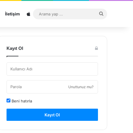
Sitemap
Arama
İletişim
yap
...
Kayıt Ol
Unuttunuz mu?
Beni hatırla
Kayıt Ol