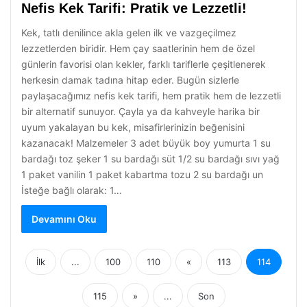
Nefis Kek Tarifi: Pratik ve Lezzetli!
Kek, tatlı denilince akla gelen ilk ve vazgeçilmez
lezzetlerden biridir. Hem çay saatlerinin hem de özel
günlerin favorisi olan kekler, farklı tariflerle çeşitlenerek
herkesin damak tadına hitap eder. Bugün sizlerle
paylaşacağımız nefis kek tarifi, hem pratik hem de lezzetli
bir alternatif sunuyor. Çayla ya da kahveyle harika bir
uyum yakalayan bu kek, misafirlerinizin beğenisini
kazanacak! Malzemeler 3 adet büyük boy yumurta 1 su
bardağı toz şeker 1 su bardağı süt 1/2 su bardağı sıvı yağ
1 paket vanilin 1 paket kabartma tozu 2 su bardağı un
İsteğe bağlı olarak: 1…
Devamını Oku
İlk
...
100
110
«
113
114
115
»
...
Son