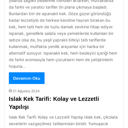
yıllarda sağlıklı beslenme trendleri artarken, mutfaklarda
da farklı ve yaratıcı tarifler ön plana çıkmaya başladı.
Bunlardan biri de ıspanaklı kek. Göze güzel göründüğü
kadar lezzetiyle de herkesi kendine hayran bırakan bu
kek, hem tatlı hem de tuzlu damak zevkine hitap ediyor.
Ispanak, genellikle salata veya yemeklerde kullanılan bir
sebze olsa da, bu yeşil yapraklı bitkiyi tatlı tariflerde
kullanmak, mutfakta yenilik arayanlar için harika bir
alternatif sunuyor. Ispanaklı kek, hem besleyici içeriği hem
de farklı aromasıyla hem çocukların hem de yetişkinlerin
hoşuna…
Devamını Oku
31 Ağustos 2024
Islak Kek Tarifi: Kolay ve Lezzetli
Yapılışı
Islak Kek Tarifi: Kolay ve Lezzetli Yapılışı Islak kek, çikolata
severlerin vazgeçilmez tatlılarından biridir. Yumuşacık