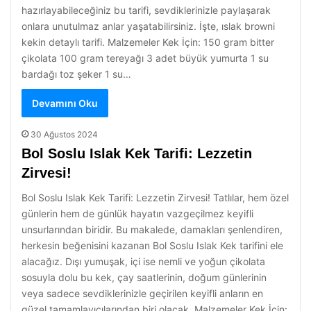
hazırlayabileceğiniz bu tarifi, sevdiklerinizle paylaşarak
onlara unutulmaz anlar yaşatabilirsiniz. İşte, ıslak browni
kekin detaylı tarifi. Malzemeler Kek İçin: 150 gram bitter
çikolata 100 gram tereyağı 3 adet büyük yumurta 1 su
bardağı toz şeker 1 su…
Devamını Oku
30 Ağustos 2024
Bol Soslu Islak Kek Tarifi: Lezzetin
Zirvesi!
Bol Soslu Islak Kek Tarifi: Lezzetin Zirvesi! Tatlılar, hem özel
günlerin hem de günlük hayatın vazgeçilmez keyifli
unsurlarından biridir. Bu makalede, damakları şenlendiren,
herkesin beğenisini kazanan Bol Soslu Islak Kek tarifini ele
alacağız. Dışı yumuşak, içi ise nemli ve yoğun çikolata
sosuyla dolu bu kek, çay saatlerinin, doğum günlerinin
veya sadece sevdiklerinizle geçirilen keyifli anların en
güzel tamamlayıcılarından biri olacak. Malzemeler Kek İçin: