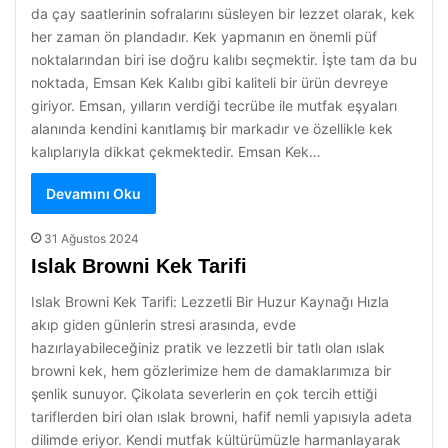
da çay saatlerinin sofralarını süsleyen bir lezzet olarak, kek
her zaman ön plandadır. Kek yapmanın en önemli püf
noktalarından biri ise doğru kalıbı seçmektir. İşte tam da bu
noktada, Emsan Kek Kalıbı gibi kaliteli bir ürün devreye
giriyor. Emsan, yılların verdiği tecrübe ile mutfak eşyaları
alanında kendini kanıtlamış bir markadır ve özellikle kek
kalıplarıyla dikkat çekmektedir. Emsan Kek…
Devamını Oku
31 Ağustos 2024
Islak Browni Kek Tarifi
Islak Browni Kek Tarifi: Lezzetli Bir Huzur Kaynağı Hızla
akıp giden günlerin stresi arasında, evde
hazırlayabileceğiniz pratik ve lezzetli bir tatlı olan ıslak
browni kek, hem gözlerimize hem de damaklarımıza bir
şenlik sunuyor. Çikolata severlerin en çok tercih ettiği
tariflerden biri olan ıslak browni, hafif nemli yapısıyla adeta
dilimde eriyor. Kendi mutfak kültürümüzle harmanlayarak