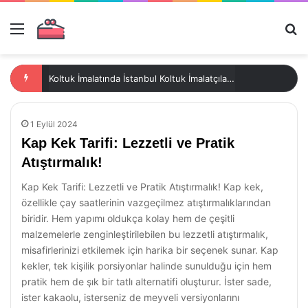
Menü
Ar
Koltuk İmalatında İstanbul Koltuk İmalatçılarının Mobilya Tasarım Hizmeti
1 Eylül 2024
Kap Kek Tarifi: Lezzetli ve Pratik
Atıştırmalık!
Kap Kek Tarifi: Lezzetli ve Pratik Atıştırmalık! Kap kek,
özellikle çay saatlerinin vazgeçilmez atıştırmalıklarından
biridir. Hem yapımı oldukça kolay hem de çeşitli
malzemelerle zenginleştirilebilen bu lezzetli atıştırmalık,
misafirlerinizi etkilemek için harika bir seçenek sunar. Kap
kekler, tek kişilik porsiyonlar halinde sunulduğu için hem
pratik hem de şık bir tatlı alternatifi oluşturur. İster sade,
ister kakaolu, isterseniz de meyveli versiyonlarını