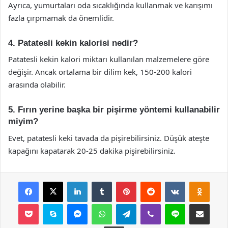
Ayrıca, yumurtaları oda sıcaklığında kullanmak ve karışımı
fazla çırpmamak da önemlidir.
4. Patatesli kekin kalorisi nedir?
Patatesli kekin kalori miktarı kullanılan malzemelere göre
değişir. Ancak ortalama bir dilim kek, 150-200 kalori
arasında olabilir.
5. Fırın yerine başka bir pişirme yöntemi kullanabilir
miyim?
Evet, patatesli keki tavada da pişirebilirsiniz. Düşük ateşte
kapağını kapatarak 20-25 dakika pişirebilirsiniz.
Facebook
X
LinkedIn
Tumblr
Pinterest
Reddit
VKontakte
Odnok
Pocket
Skype
Messenger
WhatsApp
Telegram
Viber
Line
E-Posta ile payla
Yazdır