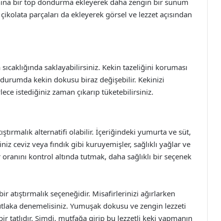
 yanına bir top dondurma ekleyerek daha zengin bir sunum
çikolata parçaları da ekleyerek görsel ve lezzet açısından
ıcaklığında saklayabilirsiniz. Kekin tazeliğini koruması
 durumda kekin dokusu biraz değişebilir. Kekinizi
ece istediğiniz zaman çıkarıp tüketebilirsiniz.
ıştırmalık alternatifi olabilir. İçeriğindeki yumurta ve süt,
niz ceviz veya fındık gibi kuruyemişler, sağlıklı yağlar ve
r oranını kontrol altında tutmak, daha sağlıklı bir seçenek
 atıştırmalık seçeneğidir. Misafirlerinizi ağırlarken
mutlaka denemelisiniz. Yumuşak dokusu ve zengin lezzeti
r tatlıdır. Şimdi, mutfağa girip bu lezzetli keki yapmanın