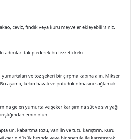
kakao, ceviz, fındık veya kuru meyveler ekleyebilirsiniz.
i adımları takip ederek bu lezzetli keki
, yumurtaları ve toz şekeri bir çırpma kabına alın. Mikser
. Bu aşama, kekin havalı ve pofuduk olmasını sağlamak
mına gelen yumurta ve şeker karışımına süt ve sıvı yağı
arıştığından emin olun.
ta un, kabartma tozu, vanilin ve tuzu karıştırın. Kuru
Mikserin düşük hızında veya bir spatula ile karıştırarak