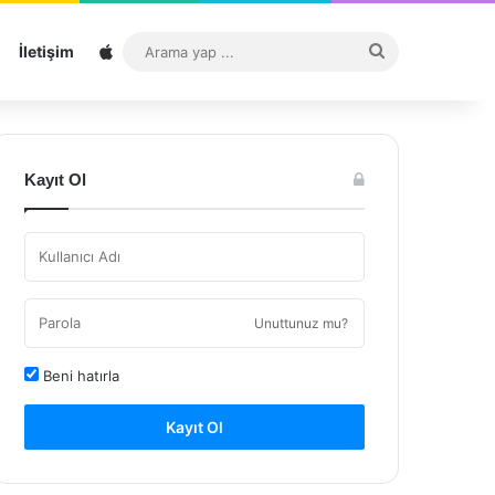
Sitemap
Arama
İletişim
yap
...
Kayıt Ol
Unuttunuz mu?
Beni hatırla
Kayıt Ol