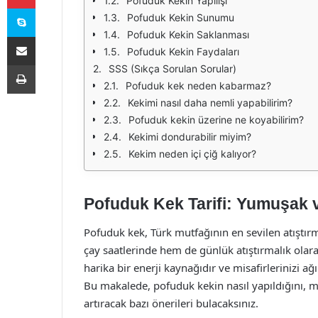
Pofuduk Kekin Yapılışı
Skype
Pofuduk Kekin Sunumu
Pofuduk Kekin Saklanması
E-Posta ile paylaş
Pofuduk Kekin Faydaları
Yazdır
SSS (Sıkça Sorulan Sorular)
Pofuduk kek neden kabarmaz?
Kekimi nasıl daha nemli yapabilirim?
Pofuduk kekin üzerine ne koyabilirim?
Kekimi dondurabilir miyim?
Kekim neden içi çiğ kalıyor?
Pofuduk Kek Tarifi: Yumuşak ve
Pofuduk kek, Türk mutfağının en sevilen atıştırm
çay saatlerinde hem de günlük atıştırmalık olarak
harika bir enerji kaynağıdır ve misafirlerinizi ağı
Bu makalede, pofuduk kekin nasıl yapıldığını, ma
artıracak bazı önerileri bulacaksınız.