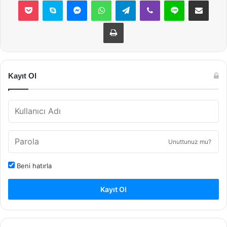
Pocket
Skype
Messenger
WhatsApp
Telegram
Viber
Line
E-Posta ile payla
Yazdır
Kayıt Ol
Unuttunuz mu?
Beni hatırla
Kayıt Ol