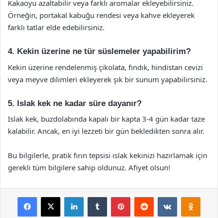
Kakaoyu azaltabilir veya farklı aromalar ekleyebilirsiniz.
Örneğin, portakal kabuğu rendesi veya kahve ekleyerek
farklı tatlar elde edebilirsiniz.
4. Kekin üzerine ne tür süslemeler yapabilirim?
Kekin üzerine rendelenmiş çikolata, fındık, hindistan cevizi
veya meyve dilimleri ekleyerek şık bir sunum yapabilirsiniz.
5. Islak kek ne kadar süre dayanır?
Islak kek, buzdolabında kapalı bir kapta 3-4 gün kadar taze
kalabilir. Ancak, en iyi lezzeti bir gün bekledikten sonra alır.
Bu bilgilerle, pratik fırın tepsisi ıslak kekinizi hazırlamak için
gerekli tüm bilgilere sahip oldunuz. Afiyet olsun!
Facebook
X
LinkedIn
Tumblr
Pinterest
Reddit
VKontakte
Odnok