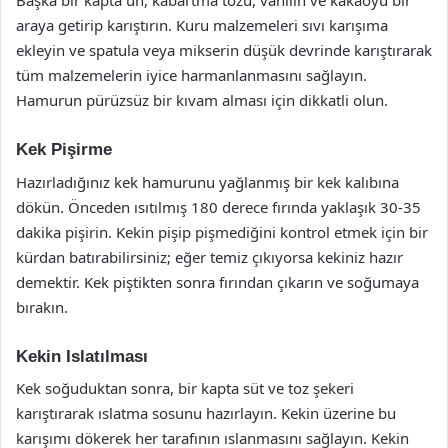
Başka bir kapta un, kabartma tozu, vanilin ve kakaoyu bir
araya getirip karıştırın. Kuru malzemeleri sıvı karışıma
ekleyin ve spatula veya mikserin düşük devrinde karıştırarak
tüm malzemelerin iyice harmanlanmasını sağlayın.
Hamurun pürüzsüz bir kıvam alması için dikkatli olun.
Kek Pişirme
Hazırladığınız kek hamurunu yağlanmış bir kek kalıbına
dökün. Önceden ısıtılmış 180 derece fırında yaklaşık 30-35
dakika pişirin. Kekin pişip pişmediğini kontrol etmek için bir
kürdan batırabilirsiniz; eğer temiz çıkıyorsa kekiniz hazır
demektir. Kek piştikten sonra fırından çıkarın ve soğumaya
bırakın.
Kekin Islatılması
Kek soğuduktan sonra, bir kapta süt ve toz şekeri
karıştırarak ıslatma sosunu hazırlayın. Kekin üzerine bu
karışımı dökerek her tarafının ıslanmasını sağlayın. Kekin