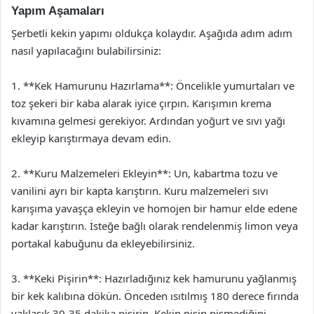
Yapım Aşamaları
Şerbetli kekin yapımı oldukça kolaydır. Aşağıda adım adım
nasıl yapılacağını bulabilirsiniz:
1. **Kek Hamurunu Hazırlama**: Öncelikle yumurtaları ve
toz şekeri bir kaba alarak iyice çırpın. Karışımın krema
kıvamına gelmesi gerekiyor. Ardından yoğurt ve sıvı yağı
ekleyip karıştırmaya devam edin.
2. **Kuru Malzemeleri Ekleyin**: Un, kabartma tozu ve
vanilini ayrı bir kapta karıştırın. Kuru malzemeleri sıvı
karışıma yavaşça ekleyin ve homojen bir hamur elde edene
kadar karıştırın. İsteğe bağlı olarak rendelenmiş limon veya
portakal kabuğunu da ekleyebilirsiniz.
3. **Keki Pişirin**: Hazırladığınız kek hamurunu yağlanmış
bir kek kalıbına dökün. Önceden ısıtılmış 180 derece fırında
yaklaşık 30-35 dakika pişirin. Kekin pişip pişmediğini