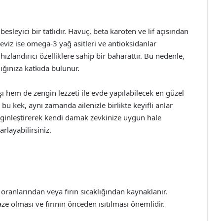
besleyici bir tatlıdır. Havuç, beta karoten ve lif açısından
Ceviz ise omega-3 yağ asitleri ve antioksidanlar
zlandırıcı özelliklere sahip bir baharattır. Bu nedenle,
lığınıza katkıda bulunur.
ışı hem de zengin lezzeti ile evde yapılabilecek en güzel
z bu kek, aynı zamanda ailenizle birlikte keyifli anlar
nginleştirerek kendi damak zevkinize uygun hale
arlayabilirsiniz.
ranlarından veya fırın sıcaklığından kaynaklanır.
ze olması ve fırının önceden ısıtılması önemlidir.