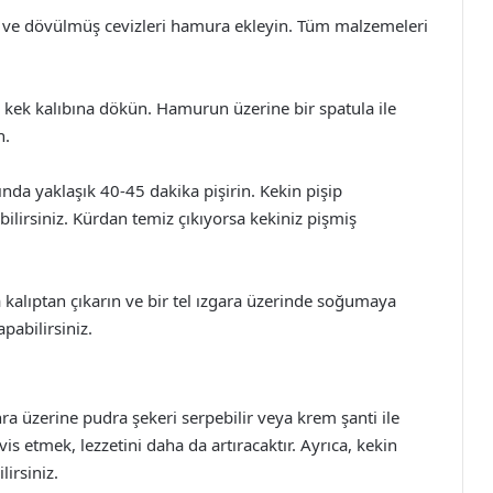
ı ve dövülmüş cevizleri hamura ekleyin. Tüm malzemeleri
ek kalıbına dökün. Hamurun üzerine bir spatula ile
n.
ında yaklaşık 40-45 dakika pişirin. Kekin pişip
bilirsiniz. Kürdan temiz çıkıyorsa kekiniz pişmiş
 kalıptan çıkarın ve bir tel ızgara üzerinde soğumaya
pabilirsiniz.
nra üzerine pudra şekeri serpebilir veya krem şanti ile
vis etmek, lezzetini daha da artıracaktır. Ayrıca, kekin
lirsiniz.