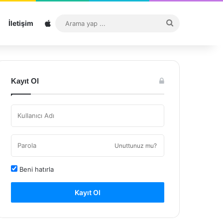
Sitemap
Arama
İletişim
yap
...
Kayıt Ol
Unuttunuz mu?
Beni hatırla
Kayıt Ol