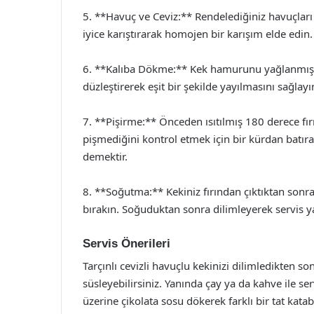
5. **Havuç ve Ceviz:** Rendelediğiniz havuçlar
iyice karıştırarak homojen bir karışım elde edin.
6. **Kalıba Dökme:** Kek hamurunu yağlanmış k
düzleştirerek eşit bir şekilde yayılmasını sağlayı
7. **Pişirme:** Önceden ısıtılmış 180 derece fır
pişmediğini kontrol etmek için bir kürdan batıra
demektir.
8. **Soğutma:** Kekiniz fırından çıktıktan sonra
bırakın. Soğuduktan sonra dilimleyerek servis ya
Servis Önerileri
Tarçınlı cevizli havuçlu kekinizi dilimledikten so
süsleyebilirsiniz. Yanında çay ya da kahve ile ser
üzerine çikolata sosu dökerek farklı bir tat katabi