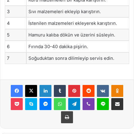
3
Sıvı malzemeleri ekleyip karıştırın.
4
İstenilen malzemeleri ekleyerek karıştırın.
5
Hamuru kalıba dökün ve üzerini süsleyin.
6
Fırında 30-40 dakika pişirin.
7
Soğuduktan sonra dilimleyip servis edin.
Facebook
X
LinkedIn
Tumblr
Pinterest
Reddit
VKontakte
Odnok
Pocket
Skype
Messenger
WhatsApp
Telegram
Viber
Line
E-Posta ile payla
Yazdır