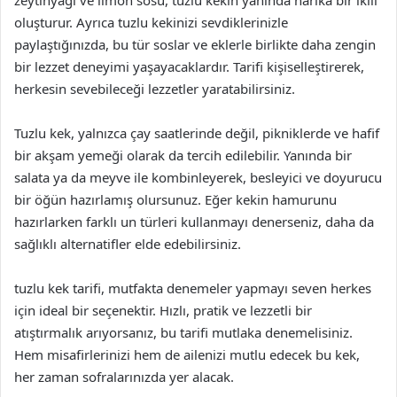
zeytinyağı ve limon sosu, tuzlu kekin yanında harika bir ikili
oluşturur. Ayrıca tuzlu kekinizi sevdiklerinizle
paylaştığınızda, bu tür soslar ve eklerle birlikte daha zengin
bir lezzet deneyimi yaşayacaklardır. Tarifi kişiselleştirerek,
herkesin sevebileceği lezzetler yaratabilirsiniz.
Tuzlu kek, yalnızca çay saatlerinde değil, pikniklerde ve hafif
bir akşam yemeği olarak da tercih edilebilir. Yanında bir
salata ya da meyve ile kombinleyerek, besleyici ve doyurucu
bir öğün hazırlamış olursunuz. Eğer kekin hamurunu
hazırlarken farklı un türleri kullanmayı denerseniz, daha da
sağlıklı alternatifler elde edebilirsiniz.
tuzlu kek tarifi, mutfakta denemeler yapmayı seven herkes
için ideal bir seçenektir. Hızlı, pratik ve lezzetli bir
atıştırmalık arıyorsanız, bu tarifi mutlaka denemelisiniz.
Hem misafirlerinizi hem de ailenizi mutlu edecek bu kek,
her zaman sofralarınızda yer alacak.