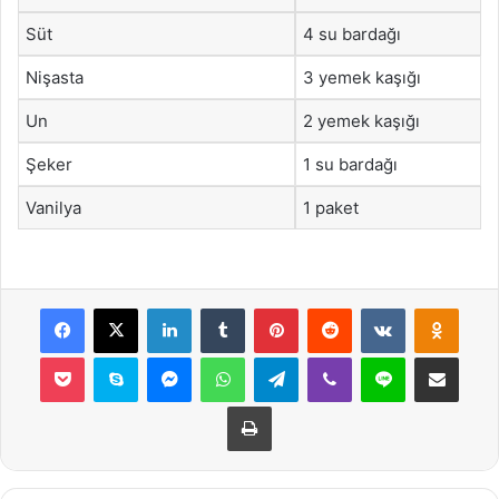
Süt
4 su bardağı
Nişasta
3 yemek kaşığı
Un
2 yemek kaşığı
Şeker
1 su bardağı
Vanilya
1 paket
Facebook
X
LinkedIn
Tumblr
Pinterest
Reddit
VKontakte
Odnok
Pocket
Skype
Messenger
WhatsApp
Telegram
Viber
Line
E-Posta ile payla
Yazdır