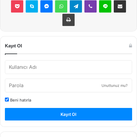
Pocket
Skype
Messenger
WhatsApp
Telegram
Viber
Line
E-Posta ile payla
Yazdır
Kayıt Ol
Unuttunuz mu?
Beni hatırla
Kayıt Ol