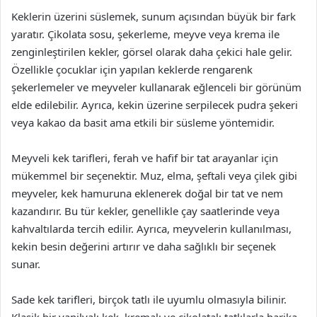
Keklerin üzerini süslemek, sunum açısından büyük bir fark
yaratır. Çikolata sosu, şekerleme, meyve veya krema ile
zenginleştirilen kekler, görsel olarak daha çekici hale gelir.
Özellikle çocuklar için yapılan keklerde rengarenk
şekerlemeler ve meyveler kullanarak eğlenceli bir görünüm
elde edilebilir. Ayrıca, kekin üzerine serpilecek pudra şekeri
veya kakao da basit ama etkili bir süsleme yöntemidir.
Meyveli kek tarifleri, ferah ve hafif bir tat arayanlar için
mükemmel bir seçenektir. Muz, elma, şeftali veya çilek gibi
meyveler, kek hamuruna eklenerek doğal bir tat ve nem
kazandırır. Bu tür kekler, genellikle çay saatlerinde veya
kahvaltılarda tercih edilir. Ayrıca, meyvelerin kullanılması,
kekin besin değerini artırır ve daha sağlıklı bir seçenek
sunar.
Sade kek tarifleri, birçok tatlı ile uyumlu olmasıyla bilinir.
Klasik bir vanilyalı kek, kremalı ve çikolatalı tatlılarla harika