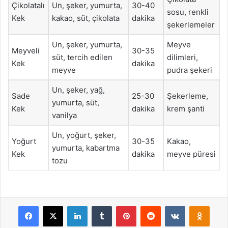
Çikolatalı
Un, şeker, yumurta,
30-40
sosu, renkli
Kek
kakao, süt, çikolata
dakika
şekerlemeler
Un, şeker, yumurta,
Meyve
Meyveli
30-35
süt, tercih edilen
dilimleri,
Kek
dakika
meyve
pudra şekeri
Un, şeker, yağ,
Sade
25-30
Şekerleme,
yumurta, süt,
Kek
dakika
krem şanti
vanilya
Un, yoğurt, şeker,
Yoğurt
30-35
Kakao,
yumurta, kabartma
Kek
dakika
meyve püresi
tozu
Facebook
X
LinkedIn
Tumblr
Pinterest
Reddit
VKontakte
Odnok