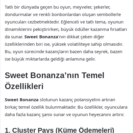
Tatlı bir dünyada geçen bu oyun, meyveler, şekerler,
dondurmalar ve renkli bonbonlardan oluşan sembollerle
oyuncuları cezbetmektedir. Eğlenceli ve tatlı tema, oyunun
dinamiklerini pekiştirirken, büyük ödüller kazanma fırsatları
da sunar.
Sweet Bonanza
’nın dikkat çeken diğer
özelliklerinden biri ise, yüksek volatiliteye sahip olmasıdır.
Bu, oyun sürecinde kazançların bazen daha seyrek, bazen
ise büyük miktarlarda geldiği anlamına gelir.
Sweet Bonanza’nın Temel
Özellikleri
Sweet Bonanza
slotunun kazanç potansiyelini artıran
birkaç temel özellik bulunmaktadır. Bu özellikler, oyunculara
daha fazla kazanç şansı sunar ve oyunun heyecanını artırır.
1.
Cluster Pays (Küme Ödemeleri)