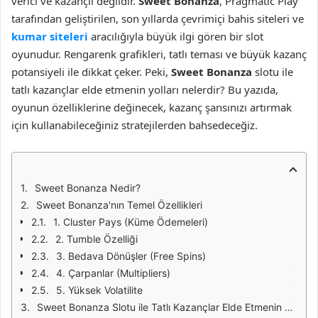
verici ve kazançlı değildir.
Sweet Bonanza
, Pragmatic Play
tarafından geliştirilen, son yıllarda çevrimiçi bahis siteleri ve
kumar siteleri
aracılığıyla büyük ilgi gören bir slot
oyunudur. Rengarenk grafikleri, tatlı teması ve büyük kazanç
potansiyeli ile dikkat çeker. Peki,
Sweet Bonanza
slotu ile
tatlı kazançlar elde etmenin yolları nelerdir? Bu yazıda,
oyunun özelliklerine değinecek, kazanç şansınızı artırmak
için kullanabileceğiniz stratejilerden bahsedeceğiz.
Sweet Bonanza Nedir?
Sweet Bonanza'nın Temel Özellikleri
1. Cluster Pays (Küme Ödemeleri)
2. Tumble Özelliği
3. Bedava Dönüşler (Free Spins)
4. Çarpanlar (Multipliers)
5. Yüksek Volatilite
Sweet Bonanza Slotu ile Tatlı Kazançlar Elde Etmenin Yolları