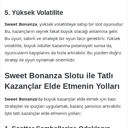
5.
Yüksek Volatilite
Sweet Bonanza
, yüksek volatiliteye sahip bir slot oyunudur.
Bu, kazançların seyrek fakat büyük olacağı anlamına gelir.
Bu oyun, sabırlı ve stratejik bir oyun tarzı gerektirir. Yüksek
volatilite, büyük ödüller kazanma potansiyeli sunsa da,
oyuncuların kayıplarını da hızla artırabilir. Bu yüzden doğru
strateji ile oyun oynamak önemlidir.
Sweet Bonanza Slotu ile Tatlı
Kazançlar Elde Etmenin Yolları
Sweet Bonanza
‘da büyük kazançlar elde etmek için bazı
stratejiler ve ipuçları uygulamak, kazanç şansınızı artırabilir.
İşte tatlı kazançlar elde etmenin yolları: