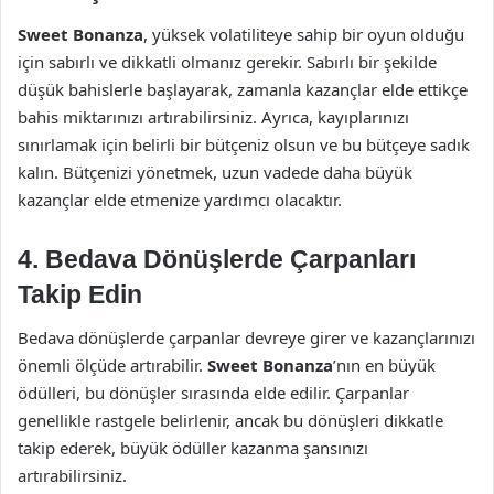
Sweet Bonanza
, yüksek volatiliteye sahip bir oyun olduğu
için sabırlı ve dikkatli olmanız gerekir. Sabırlı bir şekilde
düşük bahislerle başlayarak, zamanla kazançlar elde ettikçe
bahis miktarınızı artırabilirsiniz. Ayrıca, kayıplarınızı
sınırlamak için belirli bir bütçeniz olsun ve bu bütçeye sadık
kalın. Bütçenizi yönetmek, uzun vadede daha büyük
kazançlar elde etmenize yardımcı olacaktır.
4.
Bedava Dönüşlerde Çarpanları
Takip Edin
Bedava dönüşlerde çarpanlar devreye girer ve kazançlarınızı
önemli ölçüde artırabilir.
Sweet Bonanza
’nın en büyük
ödülleri, bu dönüşler sırasında elde edilir. Çarpanlar
genellikle rastgele belirlenir, ancak bu dönüşleri dikkatle
takip ederek, büyük ödüller kazanma şansınızı
artırabilirsiniz.