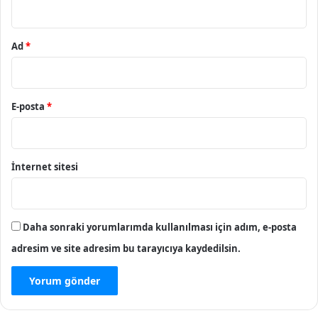
Ad
*
E-posta
*
İnternet sitesi
Daha sonraki yorumlarımda kullanılması için adım, e-posta
adresim ve site adresim bu tarayıcıya kaydedilsin.